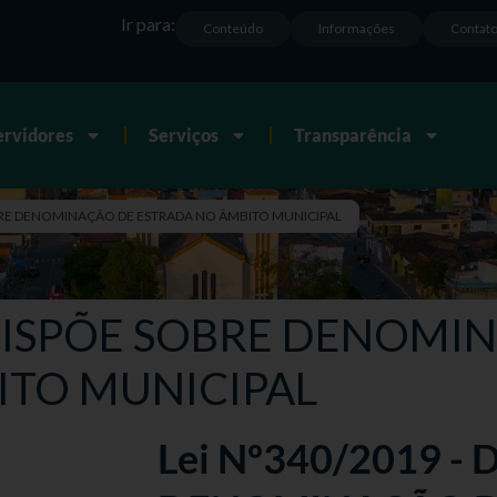
Ir para:
Conteúdo
Informações
Contat
ervidores
Serviços
Transparência
OBRE DENOMINAÇÃO DE ESTRADA NO ÂMBITO MUNICIPAL
– DISPÕE SOBRE DENOMI
ITO MUNICIPAL
Lei Nº340/2019 -