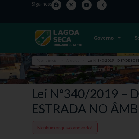
Siga-nos:
Governo
S
Página inicial
>
Arquivo
>
Lei Nº340/2019 – DISPÕE S
Lei Nº340/2019 
ESTRADA NO ÂMB
Nenhum arquivo anexado!