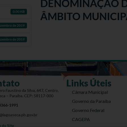
DENOMINAÇÃO D
0.00 KB
ÂMBITO MUNICIP
ezembro de 2019
ezembro de 2019
ntato
Links Úteis
ro Faustino da Silva, 647, Centro,
Câmara Municipal
eca – Paraíba. CEP: 58117-000
Governo da Paraíba
 3366-1991
Governo Federal
@lagoaseca.pb.gov.br
CAGEPA
do Site