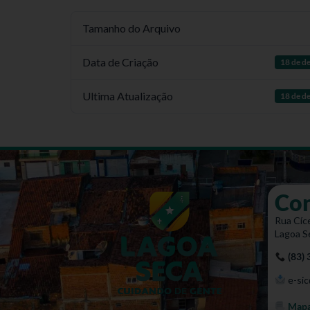
Tamanho do Arquivo
Data de Criação
18 de d
Ultima Atualização
18 de d
Co
Rua Cíce
Lagoa S
(83)
e-sic
Mapa 