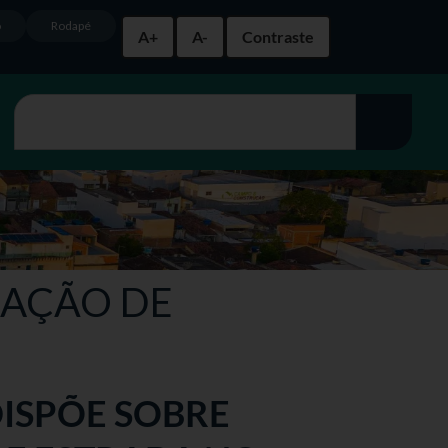
o
Rodapé
A+
A-
Contraste
NAÇÃO DE
 DISPÕE SOBRE