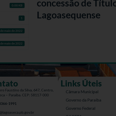
concessão de Títul
0.00 KB
Lagoasequense
1
 de maio de 2022
 de maio de 2022
ntato
Links Úteis
ro Faustino da Silva, 647, Centro,
Câmara Municipal
eca – Paraíba. CEP: 58117-000
Governo da Paraíba
 3366-1991
Governo Federal
@lagoaseca.pb.gov.br