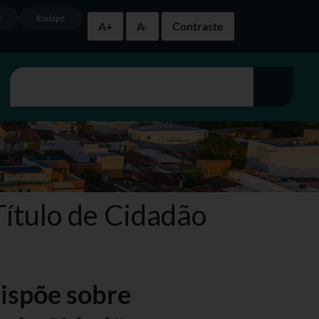
o
Rodapé
A+
A-
Contraste
ítulo de Cidadão
ispõe sobre