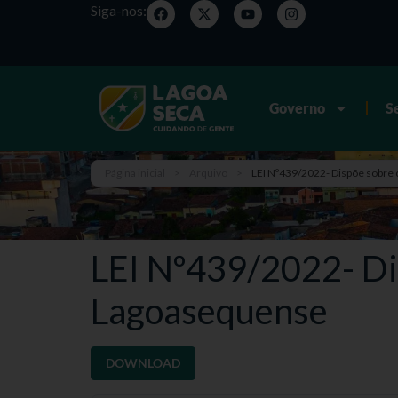
Siga-nos:
Governo
S
Página inicial
>
Arquivo
>
LEI Nº439/2022- Dispõe sobre
LEI Nº439/2022- Di
Lagoasequense
DOWNLOAD