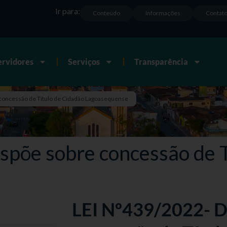
Ir para:
Conteúdo
Informações
Contat
ervidores
Serviços
Transparência
 concessão de Título de Cidadão Lagoasequense
spõe sobre concessão de T
LEI Nº439/2022- D