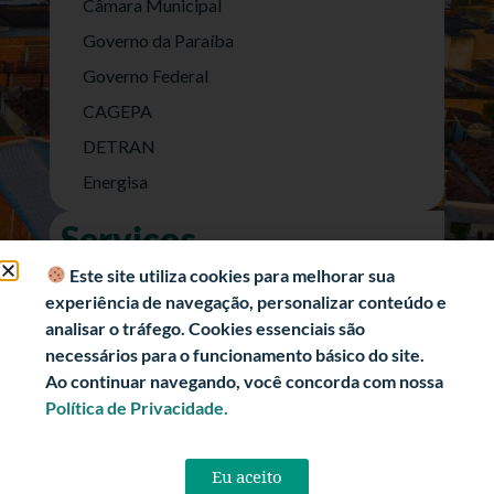
Câmara Municipal
Governo da Paraíba
Governo Federal
CAGEPA
DETRAN
Energisa
Serviços
Nota Fiscal Eletrônica
Este site utiliza cookies para melhorar sua
experiência de navegação, personalizar conteúdo e
e-SIC (Acesso a Informação)
analisar o tráfego. Cookies essenciais são
Transparência Fiscal
necessários para o funcionamento básico do site.
História
Ao continuar navegando, você concorda com nossa
Política de Privacidade.
Informações Turísticas
Politica de Privacidade
Eu aceito