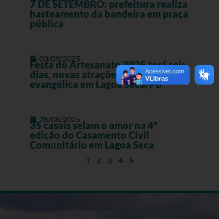
7 DE SETEMBRO: prefeitura realiza
hasteamento da bandeira em praça
pública
03/09/2025
Festa do Artesanato 2025 terá seis
dias, novas atrações e inclusão
evangélica em Lagoa Seca/PB
28/08/2025
35 casais selam o amor na 4º
edição do Casamento Civil
Comunitário em Lagoa Seca
1
2
3
4
5