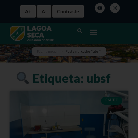
A+
A-
Contraste
Página inicial
>
Posts marcados "ubsf"
Etiqueta: ubsf
SAÚDE