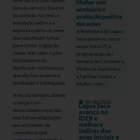
reservatório com baldes
Mulher com
para os serviços básicos
seminário e
da unidade. No teto, a
avaliação positiva
instalação elétrica é
das ações
exposta e perto de lonas
A Prefeitura de Lagoa
que substituem telhas
Seca encerrou, nesta
para conter a água da
sexta-feira (7), a
chuva. Nas salas, o piso
programação da I
está totalmente
Semana de Combate à
danificado, ventiladores
Violência Doméstica
que não funcionam e a
e Familiar contra a
iluminação é inadequada.
Mulher, com...
A escola também atende
06/08/2026
crianças com
Lagoa Seca
necessidades especiais,
avança no
mas faltam adaptações
IDEB e
melhora
nos ambientes de
índices dos
convivência que
anos iniciais e
permitam a liberdade e