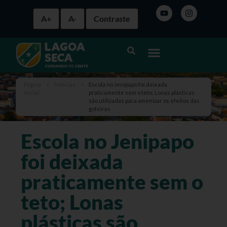
A+
A-
Contraste
Página
>
Notícias
>
Escola no Jenipapo foi deixada
inicial
praticamente sem o teto; Lonas plásticas
são utilizadas para amenizar os efeitos das
goteiras
Escola no Jenipapo
foi deixada
praticamente sem o
teto; Lonas
plásticas são