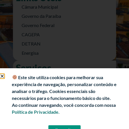
Câmara Municipal
Governo da Paraíba
Governo Federal
CAGEPA
DETRAN
Energisa
Serviços
Nota Fiscal Eletrônica
Este site utiliza cookies para melhorar sua
experiência de navegação, personalizar conteúdo e
e-SIC (Acesso a Informação)
analisar o tráfego. Cookies essenciais são
Transparência Fiscal
necessários para o funcionamento básico do site.
História
Ao continuar navegando, você concorda com nossa
Política de Privacidade.
Informações Turísticas
Politica de Privacidade