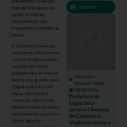
diariamente a vida dos
Imprimir
mais de 200 alunos, do
ensino infantil ao
fundamental I, que
frequentam a unidade de
ensino.
A fachada, tomada por
rachaduras, não tem nem
o nome do educandário,
no pátio não existe
qualquer tipo de área de
Destaques
,
lazer e uma grande caixa
Notícias
,
Saúde
d’água ocupa o pouco
08/08/2026
espaço destinado a
Prefeitura de
recreação. Não existe
Lagoa Seca
abastecimento durante o
encerra I Semana
racionamento e é preciso
de Combate à
retirar água do
Violência contra a