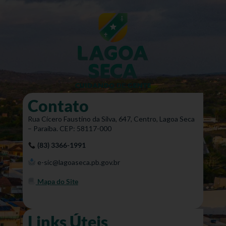
Contato
Rua Cícero Faustino da Silva, 647, Centro, Lagoa Seca
– Paraíba. CEP: 58117-000
(83) 3366-1991
e-sic@lagoaseca.pb.gov.br
Mapa do Site
Links Úteis