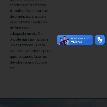
enormes, mas estamos
trabalhando em caráter
de urgência para que a
escola tenha condições
de funcionar
adequadamente. Os
problemas são muitos e
um engenheiro já está
avaliando a situação para
que possamos fazer os
devidos reparos”, disse
ele.