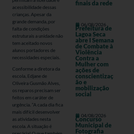
finais da rede
acessibilidade dessas
crianças. Apesar da
grande demanda, por
06/08/2026
Prefeitura de
falta de condições
Lagoa Seca
estruturais a unidade não
abre I Semana
tem aceitado novos
de Combate à
alunos portadores de
Violência
necessidades especiais.
Contra a
Mulher com
Conforme a diretora da
ações de
conscientizaç
escola, Edjane de
ão e
Oliveira Gusmão Alves,
mobilização
os reparos precisam ser
social
feitos em caráter de
urgência. “A cada dia fica
mais difícil desenvolver
04/08/2026
Concurso
as atividades nesta
Municipal de
escola. A situação é
Fotografia
precária! O que também