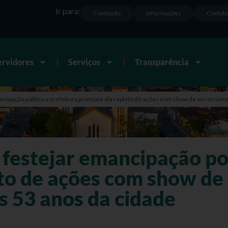
Ir para:
Conteúdo
Informações
Contat
ervidores
Serviços
Transparência
mancipação política e prefeitura promove dia repleto de ações com show de encerra
 festejar emancipação pol
to de ações com show d
 53 anos da cidade