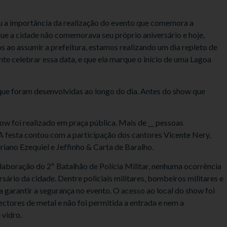
 a importância da realização do evento que comemora a
ue a cidade não comemorava seu próprio aniversário e hoje,
 ao assumir a prefeitura, estamos realizando um dia repleto de
te celebrar essa data, e que ela marque o início de uma Lagoa
que foram desenvolvidas ao longo do dia. Antes do show que
w foi realizado em praça pública. Mais de __ pessoas
A festa contou com a participação dos cantores Vicente Nery,
riano Ezequiel e Jeffinho & Carta de Baralho.
olaboração do 2º Batalhão de Polícia Militar, nenhuma ocorrência
ário da cidade. Dentre policiais militares, bombeiros militares e
garantir a segurança no evento. O acesso ao local do show foi
ctores de metal e não foi permitida a entrada e nem a
vidro.