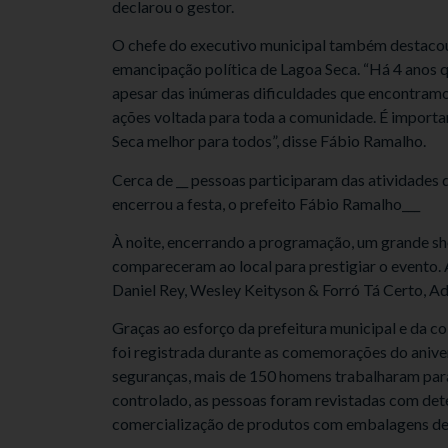
declarou o gestor.
O chefe do executivo municipal também destacou
emancipação política de Lagoa Seca. “Há 4 anos q
apesar das inúmeras dificuldades que encontramos
ações voltada para toda a comunidade. É importan
Seca melhor para todos”, disse Fábio Ramalho.
Cerca de __ pessoas participaram das atividades 
encerrou a festa, o prefeito Fábio Ramalho___
À noite, encerrando a programação, um grande sho
compareceram ao local para prestigiar o evento. 
Daniel Rey, Wesley Keityson & Forró Tá Certo, Ad
Graças ao esforço da prefeitura municipal e da c
foi registrada durante as comemorações do anivers
seguranças, mais de 150 homens trabalharam para 
controlado, as pessoas foram revistadas com dete
comercialização de produtos com embalagens de 