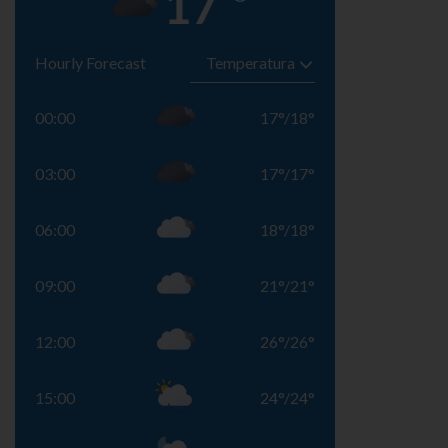
17
Hourly Forecast
00:00
17
°
/
18
°
03:00
17
°
/
17
°
06:00
18
°
/
18
°
09:00
21
°
/
21
°
12:00
26
°
/
26
°
15:00
24
°
/
24
°