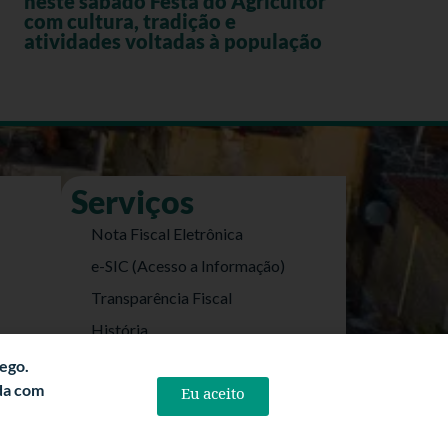
neste sábado Festa do Agricultor
com cultura, tradição e
atividades voltadas à população
Serviços
Nota Fiscal Eletrônica
e-SIC (Acesso a Informação)
Transparência Fiscal
História
Informações Turísticas
fego.
rda com
Eu aceito
Politica de Privacidade