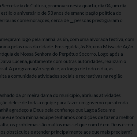
 Secretaria de Cultura, promoveu nesta quarta, dia 04, um dia
stilo o aniversário de 53 anos de emancipação política do
errou as comemorações, cerca de __ pessoas prestigiaram o
omeçaram logo pela manhã, as 6h, com uma alvorada festiva, com
rana pelas ruas da cidade. Em seguida, às 8h, uma Missa de Ação
Paróquia de Nossa Senhora do Perpétuo Socorro. Logo após a
, Dalva Lucena, juntamente com outras autoridades, realizam o
al. A programação seguiu e, ao longo de todo o dia, as
ita a comunidade atividades sociais e recreativas na região
nhado da primeira dama do município, abriu as atividades
ição dele e de toda a equipe para fazer um governo que atenda
anhã agradeço a Deus pela confiança que Lagoa Seca me
e eu e toda minha equipe tenhamos condições de fazer a melhor
 falta, os problemas são muitos mas sei que com fé em Deus e com
 os obstáculos e atender principalmente aos que mais precisam”,