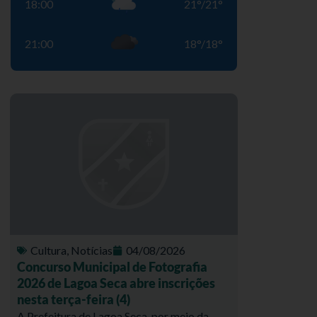
18:00
21
°
/
21
°
21:00
18
°
/
18
°
Cultura
,
Notícias
04/08/2026
Concurso Municipal de Fotografia
2026 de Lagoa Seca abre inscrições
nesta terça-feira (4)
A Prefeitura de Lagoa Seca, por meio da