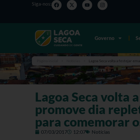
Siga-nos:
Governo
S
Página inicial
>
Notícias
>
Lagoa Seca volta a festejar e
Lagoa Seca volta a
promove dia reple
para comemorar os
07/03/2017
12:07
Notícias