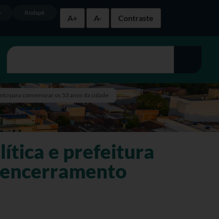
o
Rodapé
A+
A-
Contraste
mento para comemorar os 53 anos da cidade
ítica e prefeitura
e encerramento