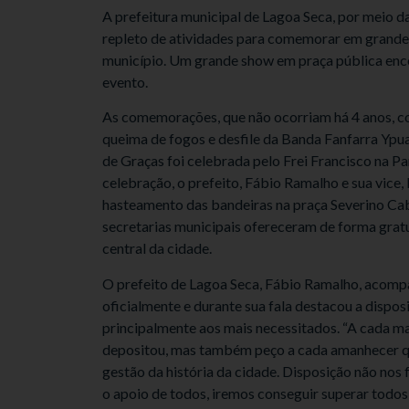
A prefeitura municipal de Lagoa Seca, por meio da
repleto de atividades para comemorar em grande e
município. Um grande show em praça pública enc
evento.
As comemorações, que não ocorriam há 4 anos, c
queima de fogos e desfile da Banda Fanfarra Ypua
de Graças foi celebrada pelo Frei Francisco na 
celebração, o prefeito, Fábio Ramalho e sua vice
hasteamento das bandeiras na praça Severino Cabr
secretarias municipais ofereceram de forma gratu
central da cidade.
O prefeito de Lagoa Seca, Fábio Ramalho, acompa
oficialmente e durante sua fala destacou a dispos
principalmente aos mais necessitados. “A cada m
depositou, mas também peço a cada amanhecer qu
gestão da história da cidade. Disposição não nos
o apoio de todos, iremos conseguir superar todos