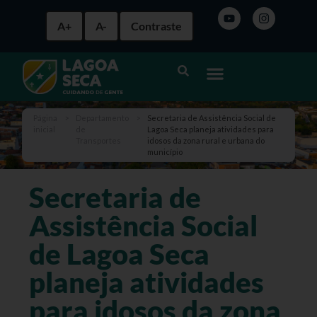
A+
A-
Contraste
Página
>
Departamento
>
Secretaria de Assistência Social de
inicial
de
Lagoa Seca planeja atividades para
Transportes
idosos da zona rural e urbana do
município
Secretaria de
Assistência Social
de Lagoa Seca
planeja atividades
para idosos da zona