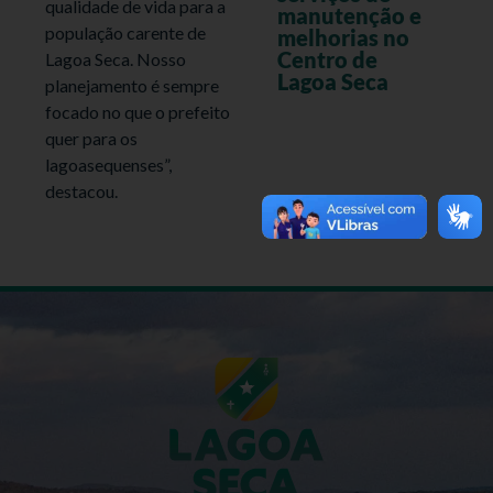
qualidade de vida para a
manutenção e
população carente de
melhorias no
Centro de
Lagoa Seca. Nosso
Lagoa Seca
planejamento é sempre
focado no que o prefeito
quer para os
lagoasequenses”,
destacou.