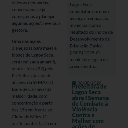
deles as demandas,
Lagoa Seca
conversamos e já
conquistou um novo
começamos a planejar
avanço na educação
algumas ações”, revelou a
municipal com o
gestora.
resultado do Índice de
Desenvolvimento da
Uma das ações
Educação Básica
planejadas para mães e
(IDEB) 2025. O
idosos de Lagoa Seca,
município registrou
será realizada amanhã,
crescimento...
quarta-feira (22) pela
Prefeitura da cidade,
através da SEMAS. O
06/08/2026
Prefeitura de
Baile de Carnaval da
Lagoa Seca
melhor idade, com
abre I Semana
concentração a partir
de Combate à
Violência
das 15h em frente ao
Contra a
Clube de Mães. Os
Mulher com
participantes farão um
ações de