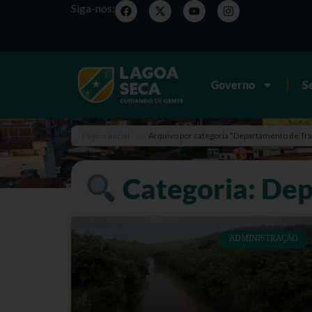
Siga-nos:
Governo
S
Página inicial
>
Arquivo por categoria "Departamento de Tr
Categoria: Dep
ADMINISTRAÇÃO