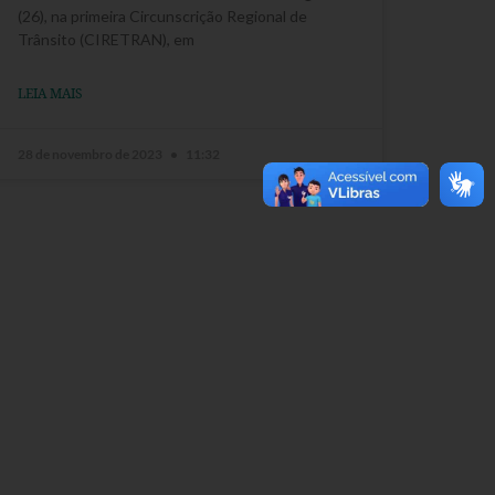
(26), na primeira Circunscrição Regional de
Trânsito (CIRETRAN), em
LEIA MAIS
28 de novembro de 2023
11:32