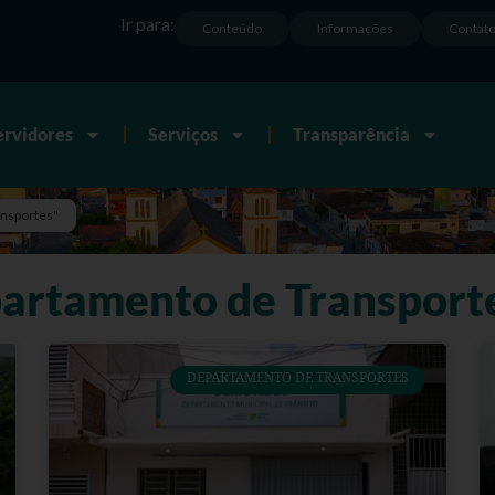
Ir para:
Conteúdo
Informações
Contat
ervidores
Serviços
Transparência
ansportes"
artamento de Transport
DEPARTAMENTO DE TRANSPORTES