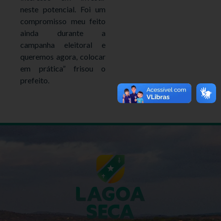
neste potencial. Foi um
compromisso meu feito
ainda durante a
campanha eleitoral e
queremos agora, colocar
em prática” frisou o
prefeito.