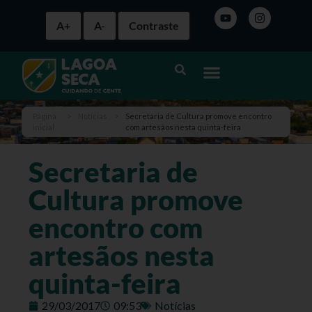
A+
A-
Contraste
Página
>
Notícias
>
Secretaria de Cultura promove encontro
inicial
com artesãos nesta quinta-feira
Secretaria de
Cultura promove
encontro com
artesãos nesta
quinta-feira
29/03/2017
09:53
Notícias