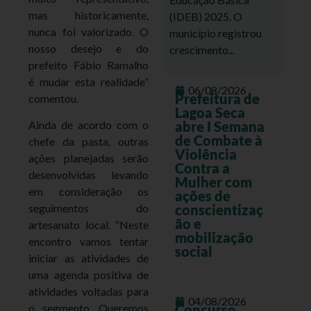
mas historicamente,
(IDEB) 2025. O
nunca foi valorizado. O
município registrou
nosso desejo e do
crescimento...
prefeito Fábio Ramalho
é mudar esta realidade”
06/08/2026
Prefeitura de
comentou.
Lagoa Seca
abre I Semana
Ainda de acordo com o
de Combate à
chefe da pasta, outras
Violência
ações planejadas serão
Contra a
desenvolvidas levando
Mulher com
em consideração os
ações de
conscientizaç
seguimentos do
ão e
artesanato local. “Neste
mobilização
encontro vamos tentar
social
iniciar as atividades de
uma agenda positiva de
atividades voltadas para
04/08/2026
Concurso
o segmento. Queremos