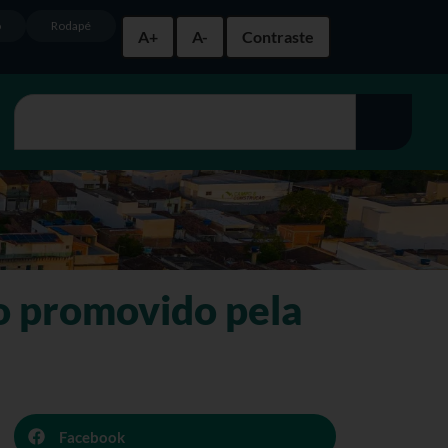
o
Rodapé
A+
A-
Contraste
o promovido pela
Facebook