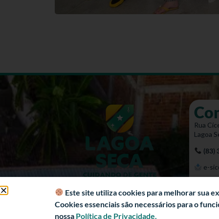
Co
Rua Cíce
Lagoa S
(83)
e-sic
Mapa 
Este site utiliza cookies para melhorar sua 
Cookies essenciais são necessários para o fun
nossa
Política de Privacidade.