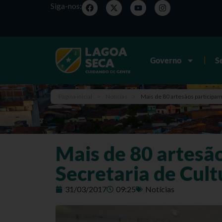
Siga-nos:
Governo
S
Página inicial
>
Notícias
>
Mais de 80 artesãos participa
Mais de 80 artesã
Secretaria de Cult
31/03/2017
09:25
Notícias