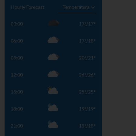
Hourly Forecast
03:00
17
°
/
17
°
06:00
17
°
/
18
°
09:00
20
°
/
21
°
12:00
26
°
/
26
°
15:00
25
°
/
25
°
18:00
19
°
/
19
°
21:00
18
°
/
18
°