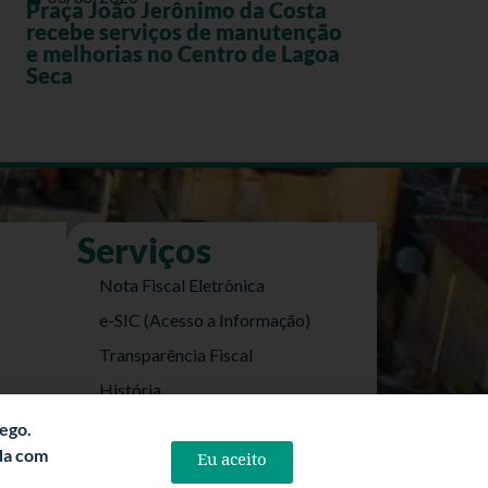
Praça João Jerônimo da Costa
recebe serviços de manutenção
e melhorias no Centro de Lagoa
Seca
Serviços
Nota Fiscal Eletrônica
e-SIC (Acesso a Informação)
Transparência Fiscal
História
Informações Turísticas
fego.
rda com
Eu aceito
Politica de Privacidade