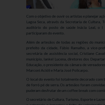
Com o objetivo de ouvir os artistas e planejar aç
Lagoa Seca, através da Secretaria de Cultura, T
auditório do posto de saúde Inácia Leal, o 
participaram do evento.
Além de artesãos de todas as regiões do municí
prefeito da cidade, Fábio Ramalho, a vice-pref
secretária de assistência social, Cristiane Ca
município, Iankel Lucena, diretores dos Departa
Educação, o presidente da câmara de vereadores,
Marconi Acióli e Maria José Policarpo.
O local do evento foi totalmente decorado com t
de forró pé de serra. Os artesãos foram convida
puderam desfrutar de um coffee break com comid
O secretário de Cultura, Turismo, Esporte e Lazer
a categoria e lamentou a falta de valorização 