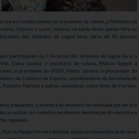
ões para o fortalecimento do artesanato da cidade, a Prefeitura de
urismo, Esporte e Lazer, realizou na tarde desta quinta-feira no
I Encontro dos Artesãos de Lagoa Seca, cerca de 80 pessoas
pio, participaram do I Encontro dos Artesãos de Lagoa Seca, o
eita, Dalva Lucena, o secretário de cultura, Márcio Rangel, a
valcante, o presidente do IPSER, Pedro Jácome, o procurador do
mentos de Cultura e de Esporte, coordenadores da Secretaria de
 Paulinho Patriota e outros vereadores, como Beto do Floriano,
ema artesanato, a abertura do encontro foi realizada por um trio
dos a realizar um cadastro, receberam lembranças do encontro e
as regionais.
, Márcio Rangel Ferreira da Silva, explicou a importância de ouvir
dos artesãos em anos anteriores. “Até hoje, nunca tivemos uma