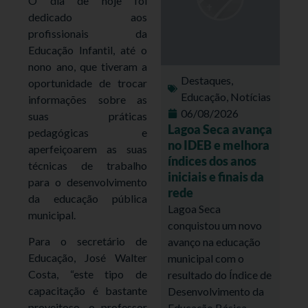
O dia de hoje foi
dedicado aos
profissionais da
Educação Infantil, até o
nono ano, que tiveram a
Destaques
,
oportunidade de trocar
Educação
,
Notícias
informações sobre as
06/08/2026
suas práticas
Lagoa Seca avança
pedagógicas e
no IDEB e melhora
aperfeiçoarem as suas
índices dos anos
técnicas de trabalho
iniciais e finais da
para o desenvolvimento
rede
da educação pública
Lagoa Seca
municipal.
conquistou um novo
Para o secretário de
avanço na educação
Educação, José Walter
municipal com o
Costa, “este tipo de
resultado do Índice de
capacitação é bastante
Desenvolvimento da
proveitoso, o professor
Educação Básica