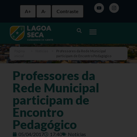
A+
A-
Contraste
Página
>
Notícias
>
Professores da Rede Municipal
inicial
participam de Encontro Pedagógico
Professores da
Rede Municipal
participam de
Encontro
Pedagógico
05/04/2017
17:40
Notícias