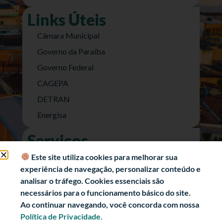
Links Úteis
Câmara Municipal
Governo da Paraíba
Governo Federal
CAGEPA
DETRAN
Energisa
Serviços
Nota Fiscal Eletrônica
Este site utiliza cookies para melhorar sua
experiência de navegação, personalizar conteúdo e
e-SIC (Acesso a Informação)
analisar o tráfego. Cookies essenciais são
Transparência Fiscal
necessários para o funcionamento básico do site.
História
Ao continuar navegando, você concorda com nossa
Política de Privacidade.
Informações Turísticas