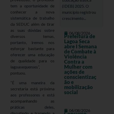
tem a oportunidade de
(IDEB) 2025. O
conhecer a nova
município registrou
sistemática de trabalho
crescimento...
da SEDUC além de tirar
as suas dúvidas sobre
06/08/2026
Prefeitura de
diversos temas,
Lagoa Seca
portanto, iremos nos
abre I Semana
esforçar bastante para
de Combate à
oferecer uma educação
Violência
de qualidade para os
Contra a
Mulher com
lagoasequenses”,
ações de
pontuou.
conscientizaç
ão e
“É uma maneira da
mobilização
secretaria está próxima
social
aos professores e está
acompanhando as
práticas deles,
04/08/2026
Concurso
discutindo e trazendo a