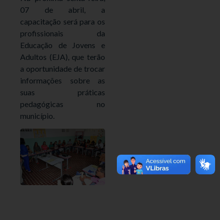
07 de abril, a
capacitação será para os
profissionais da
Educação de Jovens e
Adultos (EJA), que terão
a oportunidade de trocar
informações sobre as
suas práticas
pedagógicas no
município.