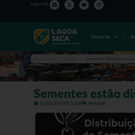
Siga-nos:
Governo
S
Página inicial
>
Notícias
>
Sementes estão disponíveis pa
Sementes estão di
11/05/2017
13:00
Notícias