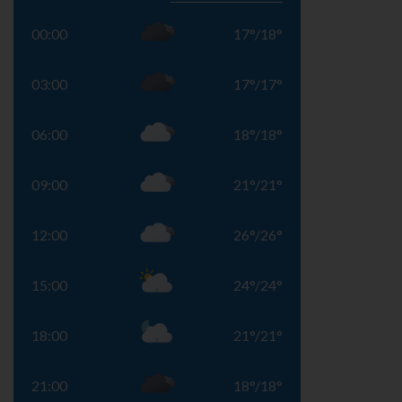
00:00
17
°
/
18
°
03:00
17
°
/
17
°
06:00
18
°
/
18
°
09:00
21
°
/
21
°
12:00
26
°
/
26
°
15:00
24
°
/
24
°
18:00
21
°
/
21
°
21:00
18
°
/
18
°