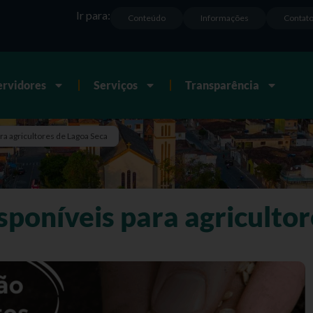
Ir para:
Conteúdo
Informações
Contat
ervidores
Serviços
Transparência
ra agricultores de Lagoa Seca
sponíveis para agriculto