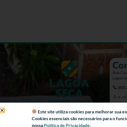
Co
Rua Cíce
Lagoa S
(83)
e-sic
Mapa 
Este site utiliza cookies para melhorar sua 
Cookies essenciais são necessários para o fun
nossa
Política de Privacidade.