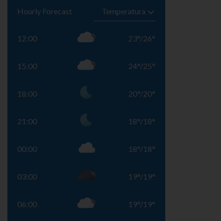
Hourly Forecast
12:00
23
°
/
26
°
15:00
24
°
/
25
°
18:00
20
°
/
20
°
21:00
18
°
/
18
°
00:00
18
°
/
18
°
03:00
19
°
/
19
°
06:00
19
°
/
19
°