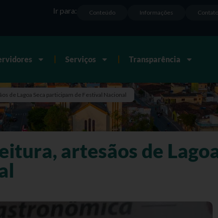
Ir para:
Conteúdo
Informações
Contat
ervidores
Serviços
Transparência
ãos de Lagoa Seca participam de Festival Nacional
eitura, artesãos de Lago
al