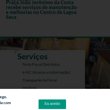
Praça João Jerônimo da Costa
recebe serviços de manutenção
e melhorias no Centro de Lagoa
Seca
Serviços
Nota Fiscal Eletrônica
e-SIC (Acesso a Informação)
Transparência Fiscal
História
Informações Turísticas
fego.
rda com
Eu aceito
Politica de Privacidade