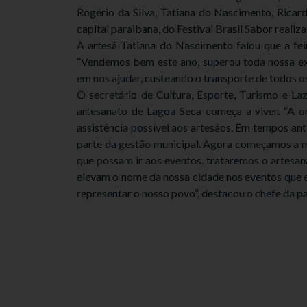
Rogério da Silva, Tatiana do Nascimento, Ricard
capital paraibana, do Festival Brasil Sabor realiz
A artesã Tatiana do Nascimento falou que a fei
“Vendemos bem este ano, superou toda nossa exp
em nos ajudar, custeando o transporte de todos os
O secretário de Cultura, Esporte, Turismo e L
artesanato de Lagoa Seca começa a viver. “A o
assistência possível aos artesãos. Em tempos ant
parte da gestão municipal. Agora começamos a mu
que possam ir aos eventos, trataremos o artesan
elevam o nome da nossa cidade nos eventos que el
representar o nosso povo”, destacou o chefe da pa