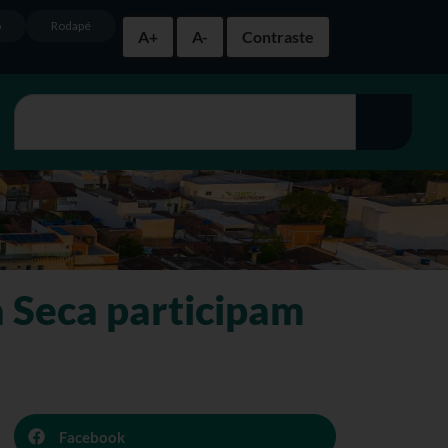
o
Rodapé
A+
A-
Contraste
a Seca participam
Facebook