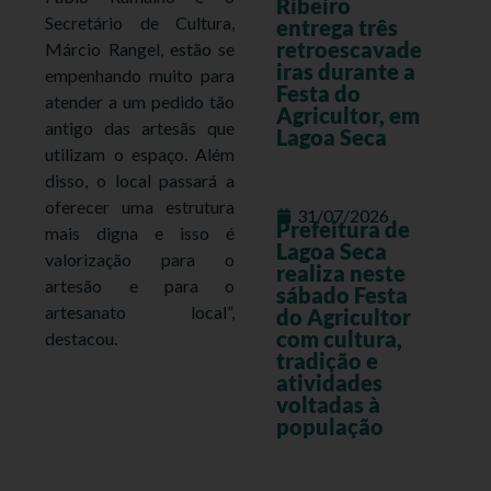
Ribeiro
Secretário de Cultura,
entrega três
retroescavade
Márcio Rangel, estão se
iras durante a
empenhando muito para
Festa do
atender a um pedido tão
Agricultor, em
antigo das artesãs que
Lagoa Seca
utilizam o espaço. Além
disso, o local passará a
oferecer uma estrutura
31/07/2026
Prefeitura de
mais digna e isso é
Lagoa Seca
valorização para o
realiza neste
artesão e para o
sábado Festa
artesanato local”,
do Agricultor
com cultura,
destacou.
tradição e
atividades
voltadas à
população