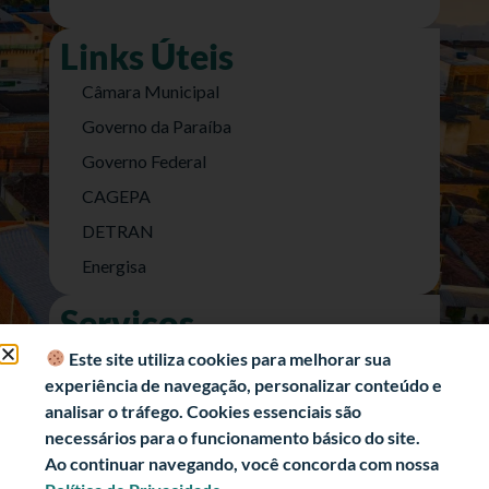
Links Úteis
Câmara Municipal
Governo da Paraíba
Governo Federal
CAGEPA
DETRAN
Energisa
Serviços
Nota Fiscal Eletrônica
Este site utiliza cookies para melhorar sua
experiência de navegação, personalizar conteúdo e
e-SIC (Acesso a Informação)
analisar o tráfego. Cookies essenciais são
Transparência Fiscal
necessários para o funcionamento básico do site.
História
Ao continuar navegando, você concorda com nossa