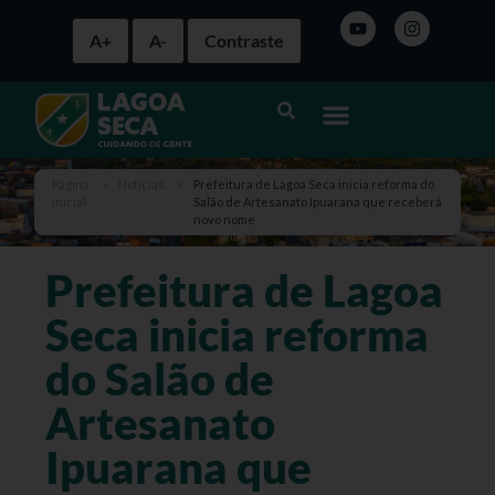
A+
A-
Contraste
Página
>
Notícias
>
Prefeitura de Lagoa Seca inicia reforma do
inicial
Salão de Artesanato Ipuarana que receberá
novo nome
Prefeitura de Lagoa
Seca inicia reforma
do Salão de
Artesanato
Ipuarana que