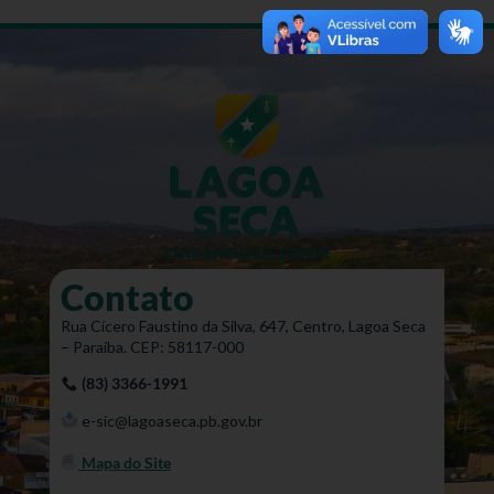
Contato
Rua Cícero Faustino da Silva, 647, Centro, Lagoa Seca
– Paraíba. CEP: 58117-000
(83) 3366-1991
e-sic@lagoaseca.pb.gov.br
Mapa do Site