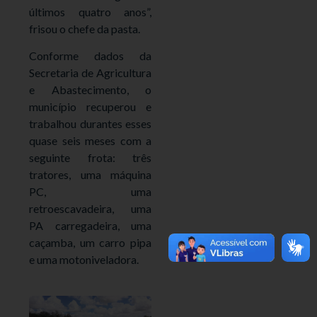
últimos quatro anos”,
frisou o chefe da pasta.
Conforme dados da
Secretaria de Agricultura
e Abastecimento, o
município recuperou e
trabalhou durantes esses
quase seis meses com a
seguinte frota: três
tratores, uma máquina
PC, uma
retroescavadeira, uma
PA carregadeira, uma
caçamba, um carro pipa
e uma motoniveladora.