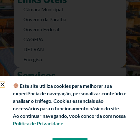
Câmara Municipal
Governo da Paraíba
Governo Federal
CAGEPA
DETRAN
Energisa
Serviços
Nota Fiscal Eletrônica
Este site utiliza cookies para melhorar sua
experiência de navegação, personalizar conteúdo e
e-SIC (Acesso a Informação)
analisar o tráfego. Cookies essenciais são
Transparência Fiscal
necessários para o funcionamento básico do site.
História
Ao continuar navegando, você concorda com nossa
Política de Privacidade.
Informações Turísticas
Politica de Privacidade