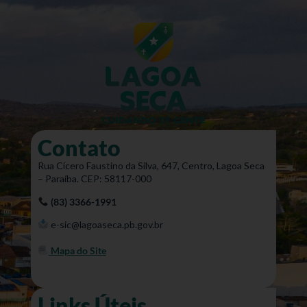
Contato
Rua Cícero Faustino da Silva, 647, Centro, Lagoa Seca
– Paraíba. CEP: 58117-000
(83) 3366-1991
e-sic@lagoaseca.pb.gov.br
Mapa do Site
Links Úteis