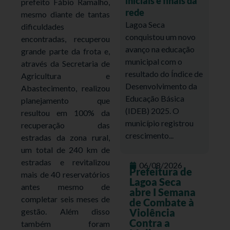
iniciais e finais da
prefeito Fábio Ramalho,
rede
mesmo diante de tantas
Lagoa Seca
dificuldades
conquistou um novo
encontradas, recuperou
avanço na educação
grande parte da frota e,
municipal com o
através da Secretaria de
resultado do Índice de
Agricultura e
Desenvolvimento da
Abastecimento, realizou
Educação Básica
planejamento que
(IDEB) 2025. O
resultou em 100% da
município registrou
recuperação das
crescimento...
estradas da zona rural,
um total de 240 km de
estradas e revitalizou
06/08/2026
Prefeitura de
mais de 40 reservatórios
Lagoa Seca
antes mesmo de
abre I Semana
completar seis meses de
de Combate à
gestão. Além disso
Violência
Contra a
também foram