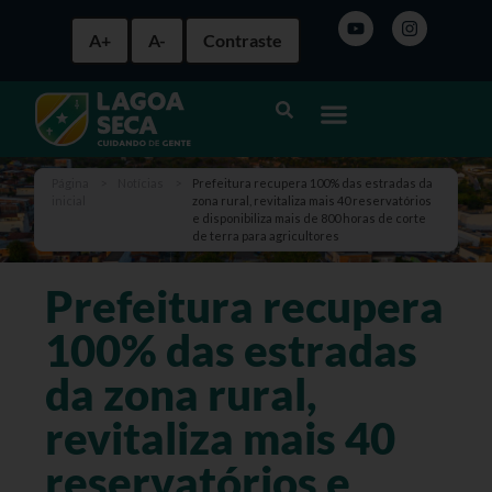
A+
A-
Contraste
Página
>
Notícias
>
Prefeitura recupera 100% das estradas da
inicial
zona rural, revitaliza mais 40 reservatórios
e disponibiliza mais de 800 horas de corte
de terra para agricultores
Prefeitura recupera
100% das estradas
da zona rural,
revitaliza mais 40
reservatórios e