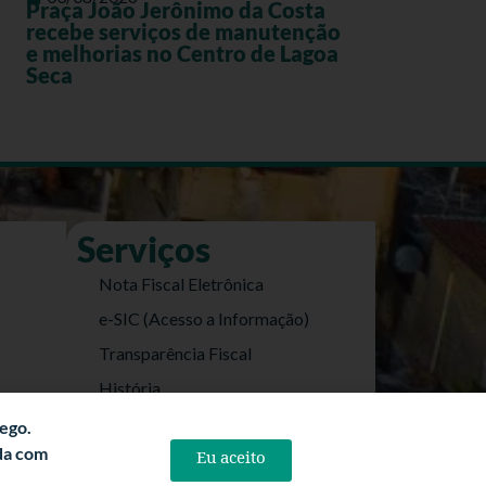
Praça João Jerônimo da Costa
recebe serviços de manutenção
e melhorias no Centro de Lagoa
Seca
Serviços
Nota Fiscal Eletrônica
e-SIC (Acesso a Informação)
Transparência Fiscal
História
Informações Turísticas
fego.
rda com
Eu aceito
Politica de Privacidade