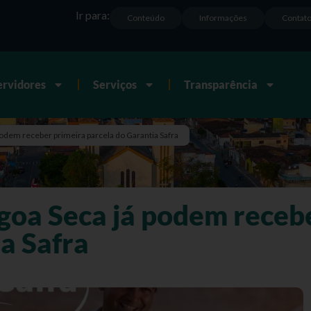
Ir para:
Conteúdo
Informações
Contat
ervidores
Serviços
Transparência
podem receber primeira parcela do Garantia Safra
agoa Seca já podem receb
a Safra