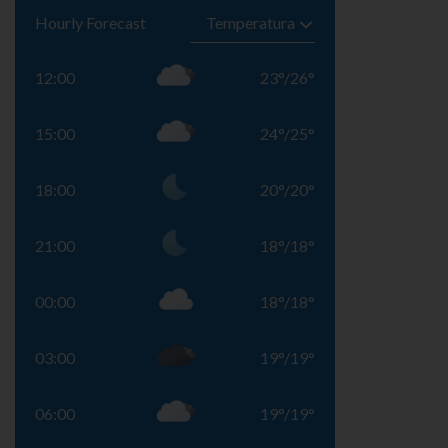
Hourly Forecast
12:00
23
°
/
26
°
15:00
24
°
/
25
°
18:00
20
°
/
20
°
21:00
18
°
/
18
°
00:00
18
°
/
18
°
03:00
19
°
/
19
°
06:00
19
°
/
19
°