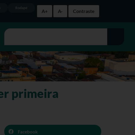
o
Rodapé
A+
A-
Contraste
er primeira
Facebook