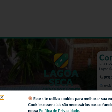
Co
Rua Cíce
Lagoa S
(83)
e-sic
Mapa 
Este site utiliza cookies para melhorar sua 
Cookies essenciais são necessários para o fun
nossa
Política de Privacidade.