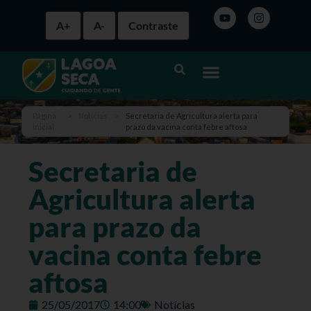
A+
A-
Contraste
Página
>
Notícias
>
Secretaria de Agricultura alerta para
inicial
prazo da vacina conta febre aftosa
Secretaria de
Agricultura alerta
para prazo da
vacina conta febre
aftosa
25/05/2017
14:00
Notícias