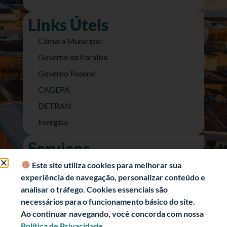
Links Úteis
Câmara Municipal
Governo da Paraíba
Governo Federal
CAGEPA
DETRAN
Energisa
Serviços
Nota Fiscal Eletrônica
Este site utiliza cookies para melhorar sua
experiência de navegação, personalizar conteúdo e
e-SIC (Acesso a Informação)
analisar o tráfego. Cookies essenciais são
Transparência Fiscal
necessários para o funcionamento básico do site.
História
Ao continuar navegando, você concorda com nossa
Política de Privacidade.