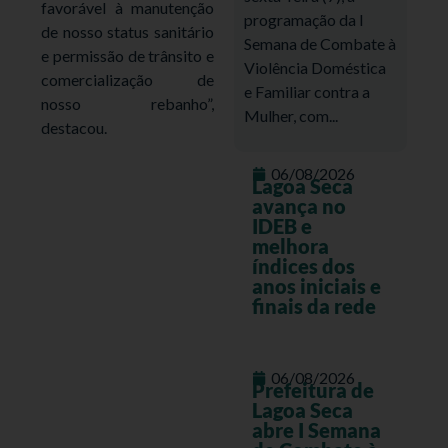
favorável à manutenção
programação da I
de nosso status sanitário
Semana de Combate à
e permissão de trânsito e
Violência Doméstica
comercialização de
e Familiar contra a
nosso rebanho”,
Mulher, com...
destacou.
06/08/2026
Lagoa Seca
avança no
IDEB e
melhora
índices dos
anos iniciais e
finais da rede
06/08/2026
Prefeitura de
Lagoa Seca
abre I Semana