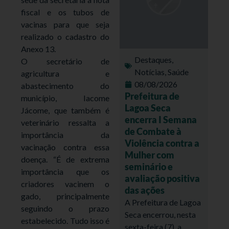
fiscal e os tubos de
vacinas para que seja
realizado o cadastro do
Anexo 13.
Destaques
,
O secretário de
Notícias
,
Saúde
agricultura e
08/08/2026
abastecimento do
Prefeitura de
município, Iacome
Lagoa Seca
Jácome, que também é
encerra I Semana
veterinário ressalta a
de Combate à
importância da
Violência contra a
vacinação contra essa
Mulher com
doença. “É de extrema
seminário e
importância que os
avaliação positiva
criadores vacinem o
das ações
gado, principalmente
A Prefeitura de Lagoa
seguindo o prazo
Seca encerrou, nesta
estabelecido. Tudo isso é
sexta-feira (7), a