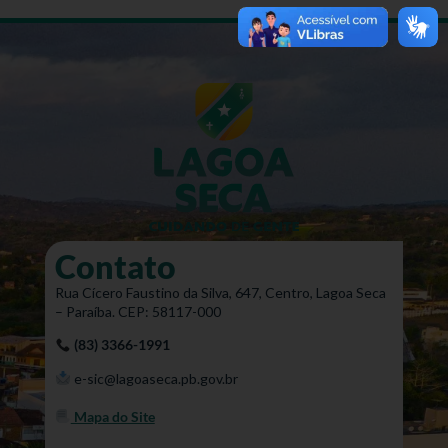
Contato
Rua Cícero Faustino da Silva, 647, Centro, Lagoa Seca
– Paraíba. CEP: 58117-000
(83) 3366-1991
e-sic@lagoaseca.pb.gov.br
Mapa do Site