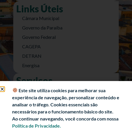
Links Úteis
Câmara Municipal
Governo da Paraíba
Governo Federal
CAGEPA
DETRAN
Energisa
Serviços
Nota Fiscal Eletrônica
Este site utiliza cookies para melhorar sua
experiência de navegação, personalizar conteúdo e
e-SIC (Acesso a Informação)
analisar o tráfego. Cookies essenciais são
Transparência Fiscal
necessários para o funcionamento básico do site.
História
Ao continuar navegando, você concorda com nossa
Política de Privacidade.
Informações Turísticas