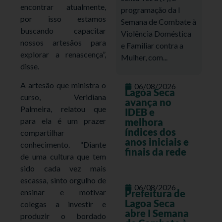
encontrar atualmente,
programação da I
por isso estamos
Semana de Combate à
buscando capacitar
Violência Doméstica
nossos artesãos para
e Familiar contra a
explorar a renascença”,
Mulher, com...
disse.
A artesão que ministra o
06/08/2026
Lagoa Seca
curso, Veridiana
avança no
Palmeira, relatou que
IDEB e
melhora
para ela é um prazer
índices dos
compartilhar
anos iniciais e
conhecimento. “Diante
finais da rede
de uma cultura que tem
sido cada vez mais
escassa, sinto orgulho de
06/08/2026
Prefeitura de
ensinar e motivar
Lagoa Seca
colegas a investir e
abre I Semana
produzir o bordado