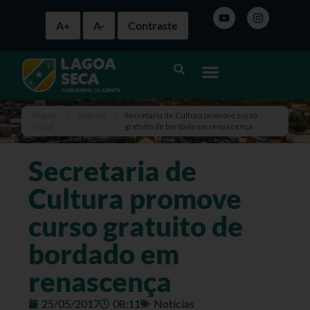
A+
A-
Contraste
Página
>
Notícias
>
Secretaria de Cultura promove curso
inicial
gratuito de bordado em renascença
Secretaria de
Cultura promove
curso gratuito de
bordado em
renascença
25/05/2017
08:11
Notícias