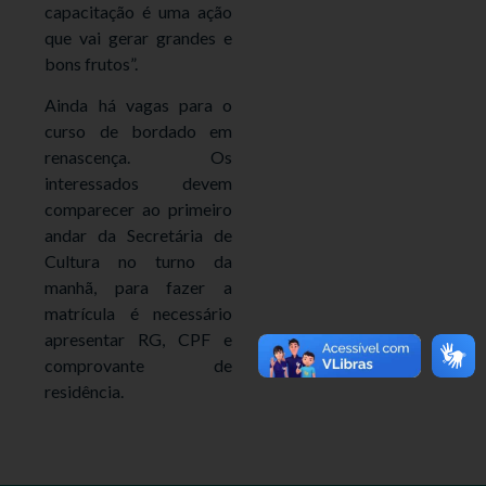
capacitação é uma ação
que vai gerar grandes e
bons frutos”.
Ainda há vagas para o
curso de bordado em
renascença. Os
interessados devem
comparecer ao primeiro
andar da Secretária de
Cultura no turno da
manhã, para fazer a
matrícula é necessário
apresentar RG, CPF e
comprovante de
residência.