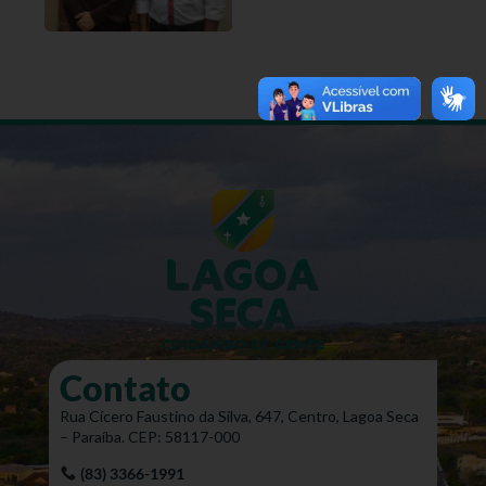
Contato
Rua Cícero Faustino da Silva, 647, Centro, Lagoa Seca
– Paraíba. CEP: 58117-000
(83) 3366-1991