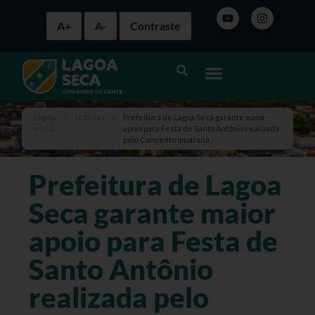
A+
A-
Contraste
Página
>
Notícias
>
Prefeitura de Lagoa Seca garante maior
inicial
apoio para Festa de Santo Antônio realizada
pelo Convento Ipuarana
Prefeitura de Lagoa
Seca garante maior
apoio para Festa de
Santo Antônio
realizada pelo