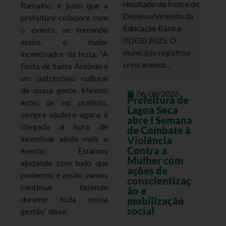
resultado do Índice de
Ramalho, é justo que a
Desenvolvimento da
prefeitura colabore com
Educação Básica
o evento, se tornando
(IDEB) 2025. O
assim, o maior
município registrou
incentivador da festa. “A
crescimento...
Festa de Santo Antônio é
um patrimônio cultural
de nossa gente. Mesmo
06/08/2026
Prefeitura de
antes de ser prefeito,
Lagoa Seca
sempre ajudei e agora, é
abre I Semana
chegada a hora de
de Combate à
incentivar ainda mais o
Violência
Contra a
evento. Estamos
Mulher com
ajudando com tudo que
ações de
podemos e assim vamos
conscientizaç
continuar fazendo
ão e
durante toda nossa
mobilização
social
gestão” disse.