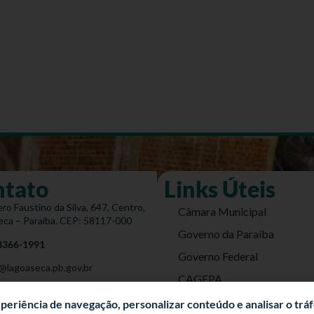
ntato
Links Úteis
ro Faustino da Silva, 647, Centro,
Câmara Municipal
eca – Paraíba. CEP: 58117-000
Governo da Paraíba
 3366-1991
Governo Federal
@lagoaseca.pb.gov.br
CAGEPA
do Site
DETRAN
experiência de navegação, personalizar conteúdo e analisar o trá