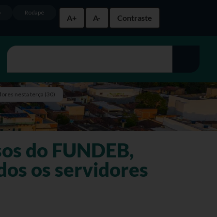
o
Rodapé
A+
A-
Contraste
ores nesta terça (30)
sos do FUNDEB,
dos os servidores