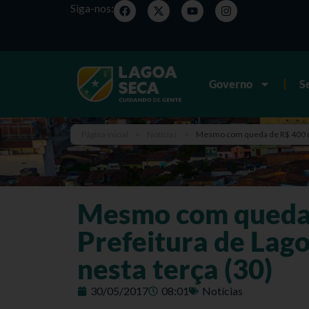
Siga-nos:
Governo
S
Página inicial
>
Notícias
>
Mesmo com queda de R$ 400 mil
Mesmo com queda 
Prefeitura de Lago
nesta terça (30)
30/05/2017
08:01
Notícias