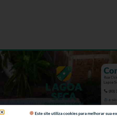
Co
Rua Cíce
Lagoa S
(83)
e-sic
Mapa 
Este site utiliza cookies para melhorar sua 