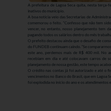
A prefeitura de Lagoa Seca quita, nesta terça-f
inativos do município.
A boa notícia veio das Secretarias de Administr
comemorou o feito. “Confesso que não tem sido f
vencer, no entanto, nosso planejamento tem d
pagando todos os salários dentro do mês trabalha
O prefeito destacou ainda que o desafio de cons
do FUNDEB continuam caindo. “Se compararmos c
este ano, perdemos mais de R$ 400 mil. No a
recebiam em dia e até colocavam carros de so
planejamento de nossa gestão, este tempo acab
O crédito nas contas já foi autorizado e até o f
vencimentos no Banco do Brasil, que em Lagoa Seca
foi explodida no início do ano e os atendimentos 