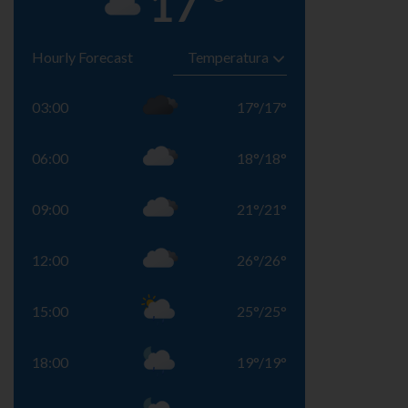
17
Hourly Forecast
03:00
17
°
/
17
°
06:00
18
°
/
18
°
09:00
21
°
/
21
°
12:00
26
°
/
26
°
15:00
25
°
/
25
°
18:00
19
°
/
19
°