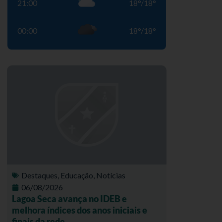
21:00
18
°
/
18
°
00:00
18
°
/
18
°
Destaques
,
Educação
,
Notícias
06/08/2026
Lagoa Seca avança no IDEB e
melhora índices dos anos iniciais e
finais da rede