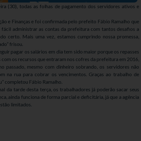
eira (30), todas as folhas de pagamento dos servidores ativos e
ação e Finanças e foi confirmada pelo prefeito Fábio Ramalho que
ácil administrar as contas da prefeitura com tantos desafios a
ado certo. Mais uma vez, estamos cumprindo nossa promessa,
do” frisou.
eguir pagar os salários em dia tem sido maior porque os repasses
om os recursos que entraram nos cofres da prefeitura em 2016,
no passado, mesmo com dinheiro sobrando, os servidores não
m na rua para cobrar os vencimentos. Graças ao trabalho de
ou” completou Fábio Ramalho.
inal da tarde desta terça, os trabalhadores já poderão sacar seus
, ainda funciona de forma parcial e deficitária, já que a agência
estão limitados.