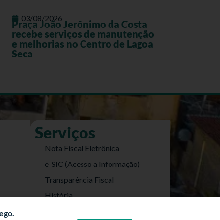
03/08/2026
Praça João Jerônimo da Costa
recebe serviços de manutenção
e melhorias no Centro de Lagoa
Seca
Serviços
Nota Fiscal Eletrônica
e-SIC (Acesso a Informação)
Transparência Fiscal
História
Informações Turísticas
fego.