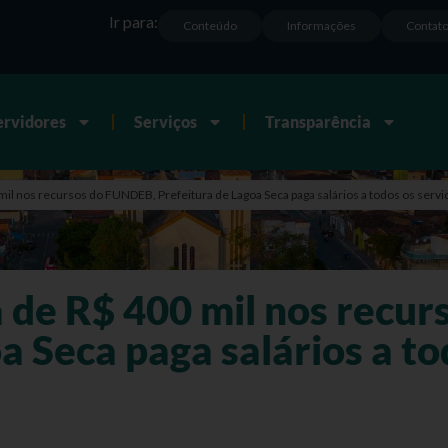
Ir para:
Conteúdo
Informações
Contat
ervidores
Serviços
Transparência
 nos recursos do FUNDEB, Prefeitura de Lagoa Seca paga salários a todos os servid
de R$ 400 mil nos recur
a Seca paga salários a to