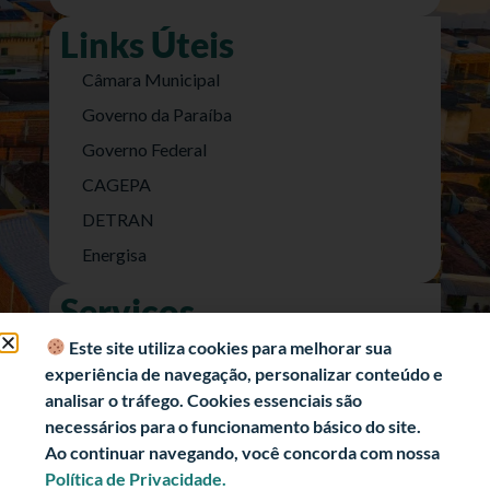
Links Úteis
Câmara Municipal
Governo da Paraíba
Governo Federal
CAGEPA
DETRAN
Energisa
Serviços
Nota Fiscal Eletrônica
Este site utiliza cookies para melhorar sua
experiência de navegação, personalizar conteúdo e
e-SIC (Acesso a Informação)
analisar o tráfego. Cookies essenciais são
Transparência Fiscal
necessários para o funcionamento básico do site.
História
Ao continuar navegando, você concorda com nossa
Política de Privacidade.
Informações Turísticas