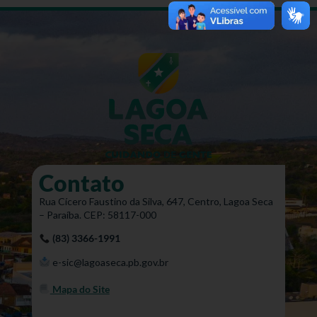
Contato
Rua Cícero Faustino da Silva, 647, Centro, Lagoa Seca
– Paraíba. CEP: 58117-000
(83) 3366-1991
e-sic@lagoaseca.pb.gov.br
Mapa do Site