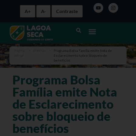
A+
A-
Contraste
Página
>
Notícias
>
Programa Bolsa Família emite Nota de
inicial
Esclarecimento sobre bloqueio de
benefícios
Programa Bolsa
Família emite Nota
de Esclarecimento
sobre bloqueio de
benefícios