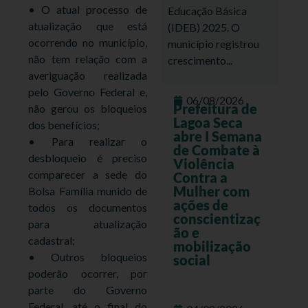
• O atual processo de
Educação Básica
atualização que está
(IDEB) 2025. O
ocorrendo no município,
município registrou
não tem relação com a
crescimento...
averiguação realizada
pelo Governo Federal e,
06/08/2026
Prefeitura de
não gerou os bloqueios
Lagoa Seca
dos benefícios;
abre I Semana
• Para realizar o
de Combate à
desbloqueio é preciso
Violência
comparecer a sede do
Contra a
Mulher com
Bolsa Família munido de
ações de
todos os documentos
conscientizaç
para atualização
ão e
cadastral;
mobilização
• Outros bloqueios
social
poderão ocorrer, por
parte do Governo
Federal, até o final do