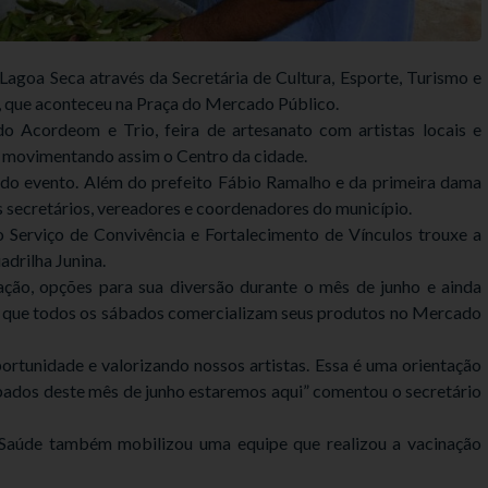
agoa Seca através da Secretária de Cultura, Esporte, Turismo e
ra, que aconteceu na Praça do Mercado Público.
 Acordeom e Trio, feira de artesanato com artistas locais e
s, movimentando assim o Centro da cidade.
 do evento. Além do prefeito Fábio Ramalho e da primeira dama
s secretários, vereadores e coordenadores do município.
o Serviço de Convivência e Fortalecimento de Vínculos trouxe a
drilha Junina.
ação, opções para sua diversão durante o mês de junho e ainda
ra, que todos os sábados comercializam seus produtos no Mercado
portunidade e valorizando nossos artistas. Essa é uma orientação
ábados deste mês de junho estaremos aqui” comentou o secretário
e Saúde também mobilizou uma equipe que realizou a vacinação