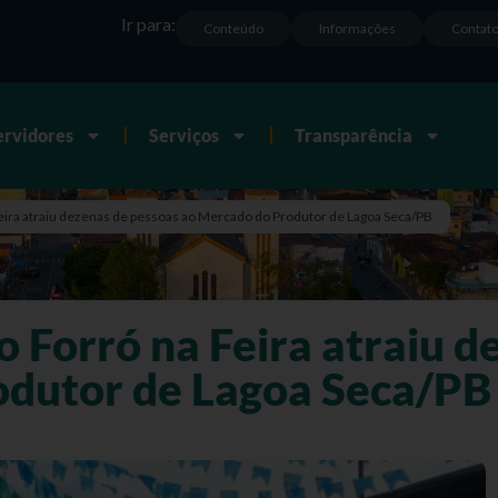
Ir para:
Conteúdo
Informações
Contat
ervidores
Serviços
Transparência
eira atraiu dezenas de pessoas ao Mercado do Produtor de Lagoa Seca/PB
 Forró na Feira atraiu d
odutor de Lagoa Seca/PB