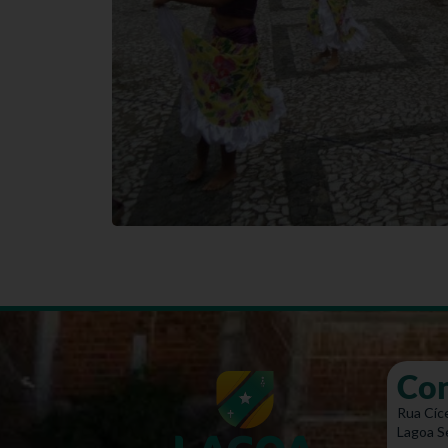
Co
Rua Cíce
Lagoa S