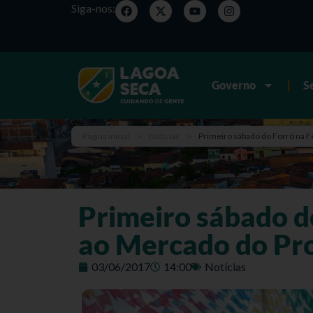
Siga-nos:
Governo
S
Página inicial
>
Notícias
>
Primeiro sábado do Forró na F
Primeiro sábado do
ao Mercado do Pr
03/06/2017
14:00
Notícias