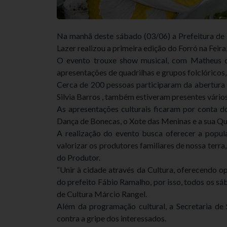
Na manhã deste sábado (03/06) a Prefeitura de L
Lazer realizou a primeira edição do Forró na Fei
O evento trouxe show musical, com Matheus do
apresentações de quadrilhas e grupos folclórico
Cerca de 200 pessoas participaram da abertura
Silvia Barros , também estiveram presentes vário
As apresentações culturais ficaram por conta d
Dança de Bonecas, o Xote das Meninas e a sua Qua
A realização do evento busca oferecer a popul
valorizar os produtores familiares de nossa ter
do Produtor.
“Unir à cidade através da Cultura, oferecendo o
do prefeito Fábio Ramalho, por isso, todos os s
de Cultura Márcio Rangel.
Além da programação cultural, a Secretaria d
contra a gripe dos interessados.