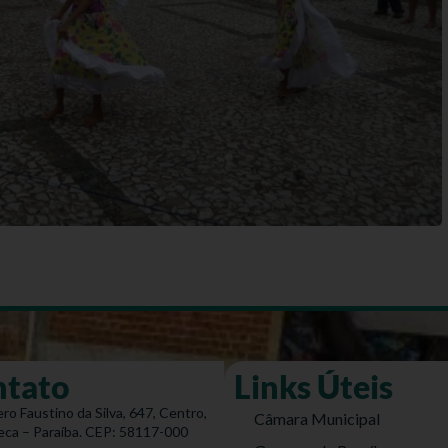
ntato
Links Úteis
ro Faustino da Silva, 647, Centro,
Câmara Municipal
eca – Paraíba. CEP: 58117-000