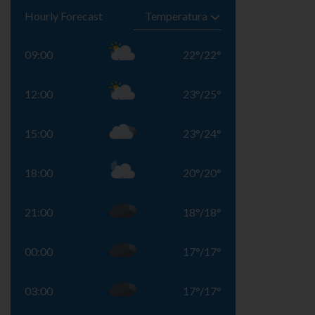
Hourly Forecast
09:00
22
°
/
22
°
12:00
23
°
/
25
°
15:00
23
°
/
24
°
18:00
20
°
/
20
°
21:00
18
°
/
18
°
00:00
17
°
/
17
°
03:00
17
°
/
17
°