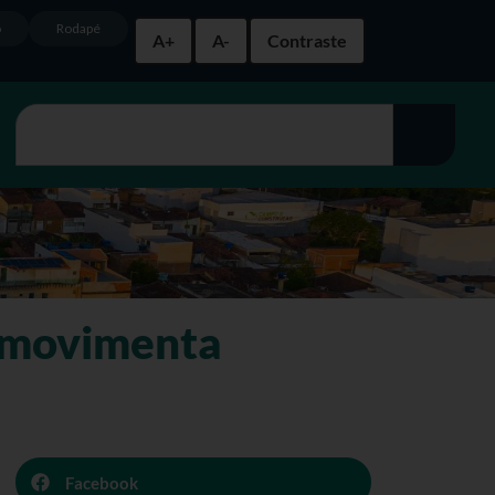
o
Rodapé
A+
A-
Contraste
s movimenta
Facebook