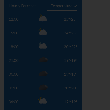
Hourly Forecast
12:00
25
°
/
25
°
15:00
24
°
/
25
°
18:00
20
°
/
22
°
21:00
19
°
/
19
°
00:00
19
°
/
19
°
03:00
20
°
/
20
°
06:00
19
°
/
19
°