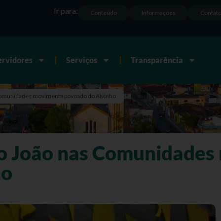
Ir para:
Conteúdo
Informações
Contat
ervidores
Serviços
Transparência
s Comunidades movimenta povoado do Alvinho
São João nas Comunidade
ho