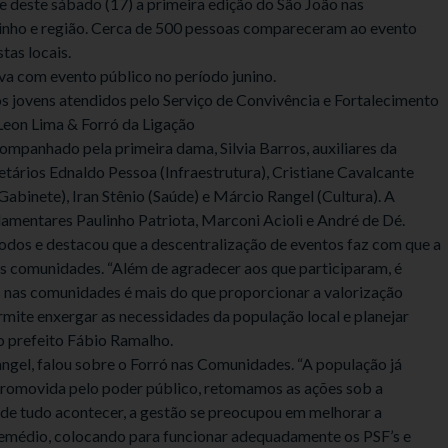
ite deste sábado (17) a primeira edição do São João nas
inho e região. Cerca de 500 pessoas compareceram ao evento
tas locais.
a com evento público no período junino.
s jovens atendidos pelo Serviço de Convivência e Fortalecimento
Leon Lima & Forró da Ligação
ompanhado pela primeira dama, Silvia Barros, auxiliares da
etários Ednaldo Pessoa (Infraestrutura), Cristiane Cavalcante
Gabinete), Iran Stênio (Saúde) e Márcio Rangel (Cultura). A
amentares Paulinho Patriota, Marconi Acioli e André de Dé.
odos e destacou que a descentralização de eventos faz com que a
s comunidades. “Além de agradecer aos que participaram, é
s nas comunidades é mais do que proporcionar a valorização
rmite enxergar as necessidades da população local e planejar
o prefeito Fábio Ramalho.
ngel, falou sobre o Forró nas Comunidades. “A população já
promovida pelo poder público, retomamos as ações sob a
 de tudo acontecer, a gestão se preocupou em melhorar a
 remédio, colocando para funcionar adequadamente os PSF’s e