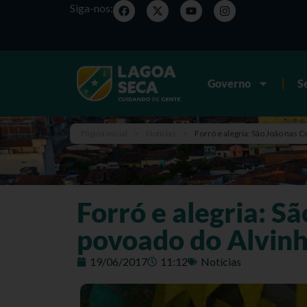
Siga-nos:
Governo
S
Página inicial
>
Notícias
>
Forró e alegria: São João na
Forró e alegria: 
povoado do Alvin
19/06/2017
11:12
Notícias