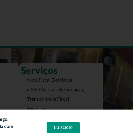
Serviços
Nota Fiscal Eletrônica
e-SIC (Acesso a Informação)
Transparência Fiscal
História
Informações Turísticas
fego.
rda com
Eu aceito
Politica de Privacidade