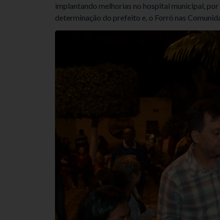
implantando melhorias no hospital municipal, por
determinação do prefeito e, o Forró nas Comunida