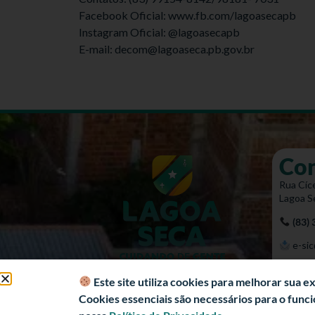
Facebook Oficial: www.fb.com/lagoasecapb
Instagram Oficial: @lagoasecapb
E-mail: decom@lagoaseca.pb.gov.br
Co
Rua Cíce
Lagoa S
(83)
e-sic
Mapa 
Este site utiliza cookies para melhorar sua 
Cookies essenciais são necessários para o fun