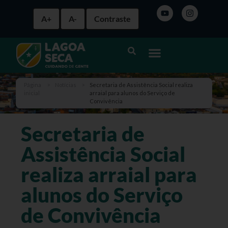
A+
A-
Contraste
Página
>
Notícias
>
Secretaria de Assistência Social realiza
inicial
arraial para alunos do Serviço de
Convivência
Secretaria de
Assistência Social
realiza arraial para
alunos do Serviço
de Convivência