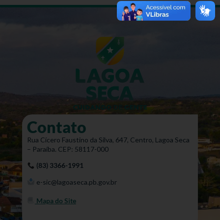
Contato
Rua Cícero Faustino da Silva, 647, Centro, Lagoa Seca
– Paraíba. CEP: 58117-000
(83) 3366-1991
e-sic@lagoaseca.pb.gov.br
Mapa do Site