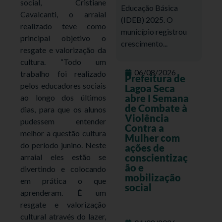
social, Cristiane
Educação Básica
Cavalcanti, o arraial
(IDEB) 2025. O
realizado teve como
município registrou
principal objetivo o
crescimento...
resgate e valorização da
cultura. “Todo um
06/08/2026
trabalho foi realizado
Prefeitura de
pelos educadores sociais
Lagoa Seca
abre I Semana
ao longo dos últimos
de Combate à
dias, para que os alunos
Violência
pudessem entender
Contra a
melhor a questão cultura
Mulher com
do período junino. Neste
ações de
conscientizaç
arraial eles estão se
ão e
divertindo e colocando
mobilização
em prática o que
social
aprenderam. É um
resgate e valorização
cultural através do lazer,