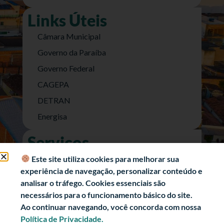
Links Úteis
Câmara Municipal
Governo da Paraíba
Governo Federal
CAGEPA
DETRAN
Energisa
Serviços
Nota Fiscal Eletrônica
Este site utiliza cookies para melhorar sua
experiência de navegação, personalizar conteúdo e
e-SIC (Acesso a Informação)
analisar o tráfego. Cookies essenciais são
Transparência Fiscal
necessários para o funcionamento básico do site.
História
Ao continuar navegando, você concorda com nossa
Política de Privacidade.
Informações Turísticas