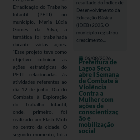
resultado do Índice de
Erradicação do Trabalho
Desenvolvimento da
Infantil (PETI) no
Educação Básica
município, Maria Lúcia
(IDEB) 2025. O
Gomes da Silva, a
município registrou
temática foi trabalhada
crescimento...
durante várias ações.
“Esse projeto teve como
06/08/2026
objetivo culminar as
Prefeitura de
ações estratégicas do
Lagoa Seca
abre I Semana
PETI relacionadas às
de Combate à
atividades referentes ao
Violência
dia 12 de junho, Dia do
Contra a
Combate à Exploração
Mulher com
do Trabalho Infantil,
ações de
conscientizaç
onde, primeiro, foi
ão e
realizado um Flash Mob
mobilização
no centro da cidade. O
social
segundo momento, foi a