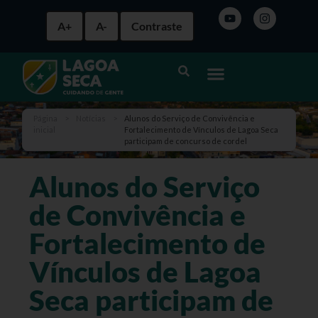
A+
A-
Contraste
Página
>
Notícias
>
Alunos do Serviço de Convivência e
inicial
Fortalecimento de Vínculos de Lagoa Seca
participam de concurso de cordel
Alunos do Serviço
de Convivência e
Fortalecimento de
Vínculos de Lagoa
Seca participam de