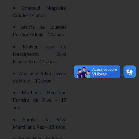
• Emanuel Nogueira
Aciole- 14 anos
• Letícia de Lourdes
Pereira Fidelis – 14 anos
• Klaiver Luan do
Nascimento Silva
Francelino – 11 anos
• Andrielly Silva Costa
de Melo – 10 anos
• Matheus Henrique
Ferreira da Silva – 15
anos
• Samira da Silva
Martiliano Paz – 15 anos
• Joyce Dias da Silva –