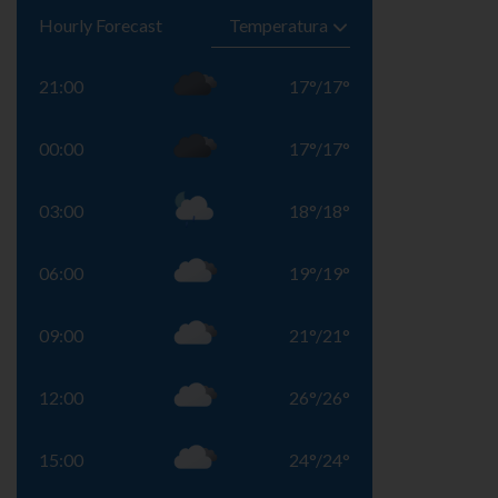
Hourly Forecast
21:00
17
°
/
17
°
00:00
17
°
/
17
°
03:00
18
°
/
18
°
06:00
19
°
/
19
°
09:00
21
°
/
21
°
12:00
26
°
/
26
°
15:00
24
°
/
24
°