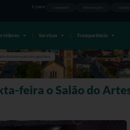
Ir para:
Conteúdo
Informações
Contat
ervidores
Serviços
Transparência
alão do Artesanato de Lagoa Seca
ta-feira o Salão do Arte