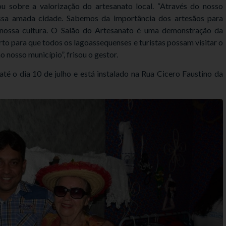
u sobre a valorização do artesanato local. “Através do nosso
sa amada cidade. Sabemos da importância dos artesãos para
r nossa cultura. O Salão do Artesanato é uma demonstração da
rto para que todos os lagoassequenses e turistas possam visitar o
 nosso município”, frisou o gestor.
é o dia 10 de julho e está instalado na Rua Cicero Faustino da