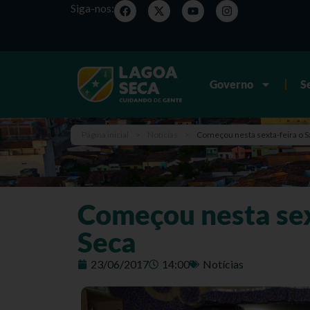
Siga-nos:
Governo
S
Página inicial
>
Notícias
>
Começou nesta sexta-feira o S
Começou nesta sex
Seca
23/06/2017
14:00
Notícias