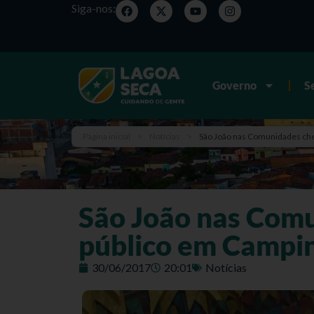
Siga-nos:
Governo
S
Página inicial
>
Notícias
>
São João nas Comunidades che
São João nas Comu
público em Campi
30/06/2017
20:01
Notícias