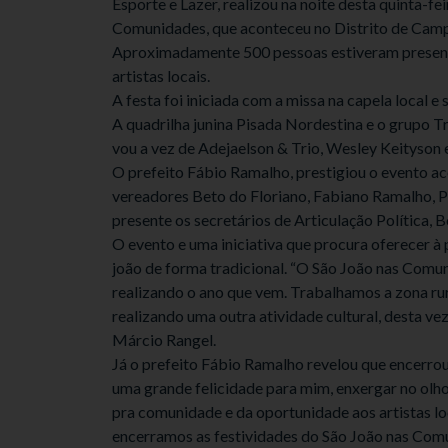
Esporte e Lazer, realizou na noite desta quinta-f
Comunidades, que aconteceu no Distrito de Camp
Aproximadamente 500 pessoas estiveram presente
artistas locais.
A festa foi iniciada com a missa na capela local 
A quadrilha junina Pisada Nordestina e o grupo 
vou a vez de Adejaelson & Trio, Wesley Keityson e
O prefeito Fábio Ramalho, prestigiou o evento a
vereadores Beto do Floriano, Fabiano Ramalho, Pa
presente os secretários de Articulação Política, 
O evento e uma iniciativa que procura oferecer à 
joão de forma tradicional. “O São João nas Comu
realizando o ano que vem. Trabalhamos a zona rur
realizando uma outra atividade cultural, desta vez
Márcio Rangel.
Já o prefeito Fábio Ramalho revelou que encerrou 
uma grande felicidade para mim, enxergar no olho
pra comunidade e da oportunidade aos artistas l
encerramos as festividades do São João nas Co