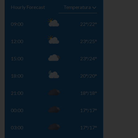
Hourly Forecast
09:00
22
°
/
22
°
12:00
23
°
/
25
°
15:00
23
°
/
24
°
18:00
20
°
/
20
°
21:00
18
°
/
18
°
00:00
17
°
/
17
°
03:00
17
°
/
17
°