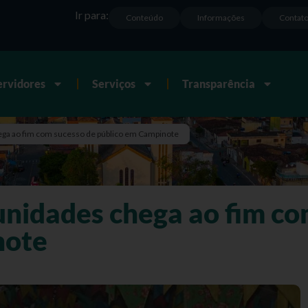
Ir para:
Conteúdo
Informações
Contat
ervidores
Serviços
Transparência
ga ao fim com sucesso de público em Campinote
nidades chega ao fim co
note