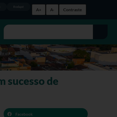
o
Rodapé
A+
A-
Contraste
m sucesso de
Facebook