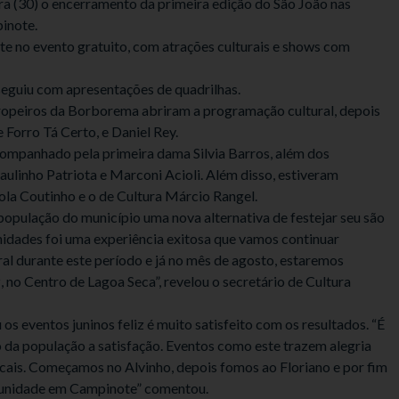
eira (30) o encerramento da primeira edição do São João nas
inote.
 no evento gratuito, com atrações culturais e shows com
e seguiu com apresentações de quadrilhas.
Tropeiros da Borborema abriram a programação cultural, depois
 Forro Tá Certo, e Daniel Rey.
companhado pela primeira dama Silvia Barros, além dos
ulinho Patriota e Marconi Acioli. Além disso, estiveram
Bola Coutinho e o de Cultura Márcio Rangel.
população do município uma nova alternativa de festejar seu são
nidades foi uma experiência exitosa que vamos continuar
al durante este período e já no mês de agosto, estaremos
, no Centro de Lagoa Seca”, revelou o secretário de Cultura
os eventos juninos feliz é muito satisfeito com os resultados. “É
 da população a satisfação. Eventos como este trazem alegria
ocais. Começamos no Alvinho, depois fomos ao Floriano e por fim
munidade em Campinote” comentou.