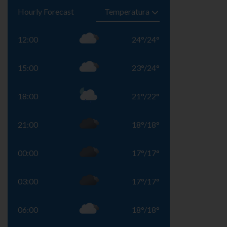
Hourly Forecast
12:00
24
°
/
24
°
15:00
23
°
/
24
°
18:00
21
°
/
22
°
21:00
18
°
/
18
°
00:00
17
°
/
17
°
03:00
17
°
/
17
°
06:00
18
°
/
18
°