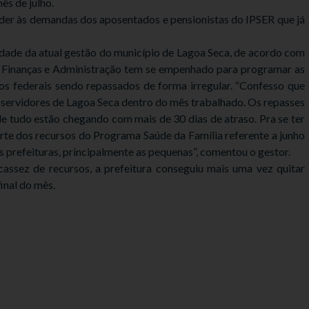
ês de julho.
der às demandas dos aposentados e pensionistas do IPSER que já
dade da atual gestão do município de Lagoa Seca, de acordo com
de Finanças e Administração tem se empenhado para programar as
s federais sendo repassados de forma irregular. “Confesso que
os servidores de Lagoa Seca dentro do mês trabalhado. Os repasses
 tudo estão chegando com mais de 30 dias de atraso. Pra se ter
te dos recursos do Programa Saúde da Família referente a junho
s prefeituras, principalmente as pequenas”, comentou o gestor.
assez de recursos, a prefeitura conseguiu mais uma vez quitar
inal do mês.