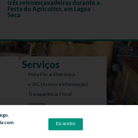
três retroescavadeiras durante a
Festa do Agricultor, em Lagoa
Seca
Serviços
Nota Fiscal Eletrônica
e-SIC (Acesso a Informação)
Transparência Fiscal
História
Informações Turísticas
fego.
rda com
Eu aceito
Politica de Privacidade