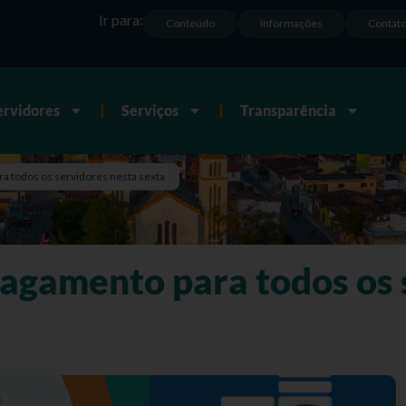
Ir para:
Conteúdo
Informações
Contat
ervidores
Serviços
Transparência
ra todos os servidores nesta sexta
pagamento para todos os 