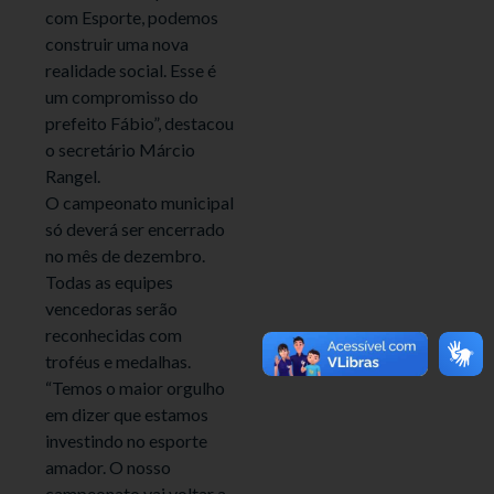
com Esporte, podemos
construir uma nova
realidade social. Esse é
um compromisso do
prefeito Fábio”, destacou
o secretário Márcio
Rangel.
O campeonato municipal
só deverá ser encerrado
no mês de dezembro.
Todas as equipes
vencedoras serão
reconhecidas com
troféus e medalhas.
“Temos o maior orgulho
em dizer que estamos
investindo no esporte
amador. O nosso
campeonato vai voltar a