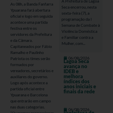
A Prefeitura de Lagoa
As 08h, a Banda Fanfarra
Seca encerrou, nesta
Ypuarana fará abertura
sexta-feira (7), a
oficial e logo em seguida
programação da I
acontece uma partida
Semana de Combate à
festiva entre os
Violência Doméstica
servidores da Prefeitura
e Familiar contra a
e da Câmara.
Mulher, com...
Capitaneados por Fábio
Ramalho e Paulinho
06/08/2026
Patriota os times serão
Lagoa Seca
formados por
avança no
vereadores, secretários e
IDEB e
melhora
auxiliares do governo.
índices dos
Logo após acontece a
anos iniciais e
partida oficial entre
finais da rede
Ypuarana e Barcelona
que entrarão em campo
nas duas categorias.
06/08/2026
Prefeitura de
“Queremos proporcionar