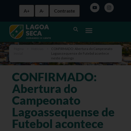
A+
A-
Contraste
Página
>
Notícias
>
CONFIRMADO: Abertura do Campeonato
inicial
Lagoassequense de Futebol acontece
neste domingo
CONFIRMADO:
Abertura do
Campeonato
Lagoassequense de
Futebol acontece