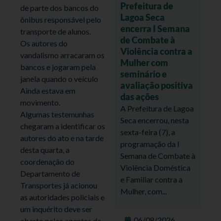
Prefeitura de
de parte dos bancos do
Lagoa Seca
ônibus responsável pelo
encerra I Semana
transporte de alunos.
de Combate à
Os autores do
Violência contra a
vandalismo arracaram os
Mulher com
bancos e jogaram pela
seminário e
janela quando o veículo
avaliação positiva
Ainda estava em
das ações
movimento.
A Prefeitura de Lagoa
Algumas testemunhas
Seca encerrou, nesta
chegaram a identificar os
sexta-feira (7), a
autores do ato e na tarde
programação da I
desta quarta, a
Semana de Combate à
coordenação do
Violência Doméstica
Departamento de
e Familiar contra a
Transportes já acionou
Mulher, com...
as autoridades policiais e
um inquérito deve ser
06/08/2026
aberto pelos agentes da