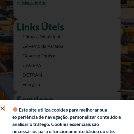
Mapa do Site
Links Úteis
Câmara Municipal
Governo da Paraíba
Governo Federal
CAGEPA
DETRAN
Energisa
Serviços
Nota Fiscal Eletrônica
Este site utiliza cookies para melhorar sua
experiência de navegação, personalizar conteúdo e
e-SIC (Acesso a Informação)
analisar o tráfego. Cookies essenciais são
Transparência Fiscal
necessários para o funcionamento básico do site.