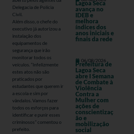
Lagoa Seca
Delegacia de Polícia
avança no
Civil.
IDEB e
melhora
Além disso, o chefe do
índices dos
executivo já autorizou a
anos iniciais e
instalação dos
finais da rede
equipamentos de
segurança que irão
monitorar todos os
06/08/2026
Prefeitura de
veículos. “Infelizmente
Lagoa Seca
estes atos não são
abre I Semana
praticados por
de Combate à
estudantes que querem ir
Violência
a escola e sim por
Contra a
Mulher com
vândalos. Vamos fazer
ações de
todos os esforços para
conscientizaç
identificar e punir esses
ão e
criminosos” comentou o
mobilização
prefeito.
social