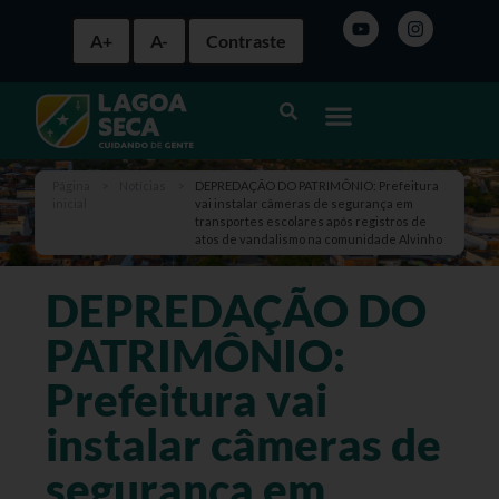
A+
A-
Contraste
Página
>
Notícias
>
⁠⁠⁠⁠⁠DEPREDAÇÃO DO PATRIMÔNIO: Prefeitura
inicial
vai instalar câmeras de segurança em
transportes escolares após registros de
atos de vandalismo na comunidade Alvinho
⁠⁠⁠⁠⁠DEPREDAÇÃO DO
PATRIMÔNIO:
Prefeitura vai
instalar câmeras de
segurança em