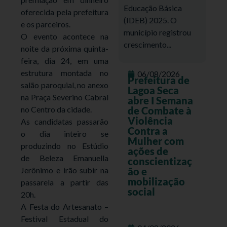
Educação Básica
oferecida pela prefeitura
(IDEB) 2025. O
e os parceiros.
município registrou
O evento acontece na
crescimento...
noite da próxima quinta-
feira, dia 24, em uma
estrutura montada no
06/08/2026
Prefeitura de
salão paroquial, no anexo
Lagoa Seca
na Praça Severino Cabral
abre I Semana
no Centro da cidade.
de Combate à
Violência
As candidatas passarão
Contra a
o dia inteiro se
Mulher com
produzindo no Estúdio
ações de
de Beleza Emanuella
conscientizaç
Jerônimo e irão subir na
ão e
mobilização
passarela a partir das
social
20h.
A Festa do Artesanato –
Festival Estadual do