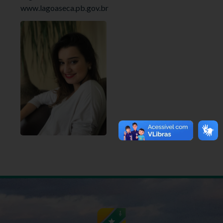
www.lagoaseca.pb.gov.br