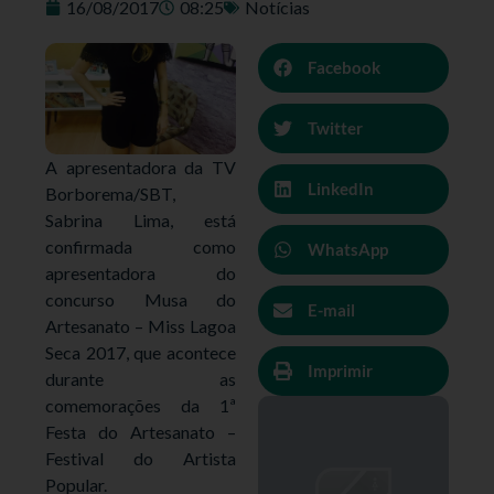
16/08/2017
08:25
Notícias
Facebook
Twitter
A apresentadora da TV
LinkedIn
Borborema/SBT,
Sabrina Lima, está
confirmada como
WhatsApp
apresentadora do
concurso Musa do
E-mail
Artesanato – Miss Lagoa
Seca 2017, que acontece
Imprimir
durante as
comemorações da 1ª
Festa do Artesanato –
Festival do Artista
Popular.