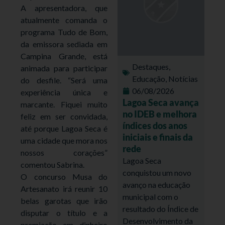
A apresentadora, que
atualmente comanda o
programa Tudo de Bom,
da emissora sediada em
Campina Grande, está
Destaques
,
animada para participar
Educação
,
Notícias
do desfile. “Será uma
06/08/2026
experiência única e
Lagoa Seca avança
marcante. Fiquei muito
no IDEB e melhora
feliz em ser convidada,
índices dos anos
até porque Lagoa Seca é
iniciais e finais da
uma cidade que mora nos
rede
nossos corações”
Lagoa Seca
comentou Sabrina.
conquistou um novo
O concurso Musa do
avanço na educação
Artesanato irá reunir 10
municipal com o
belas garotas que irão
resultado do Índice de
disputar o título e a
Desenvolvimento da
premiação em dinheiro