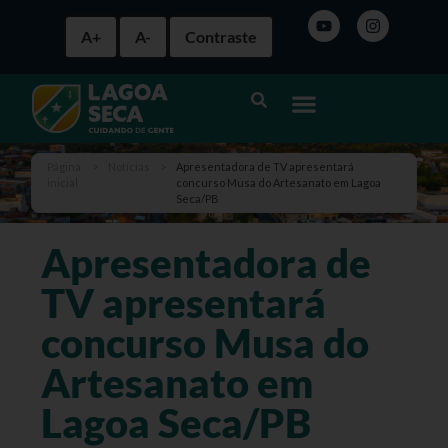
A+
A-
Contraste
Página
>
Notícias
>
Apresentadora de TV apresentará
inicial
concurso Musa do Artesanato em Lagoa
Seca/PB
Apresentadora de
TV apresentará
concurso Musa do
Artesanato em
Lagoa Seca/PB