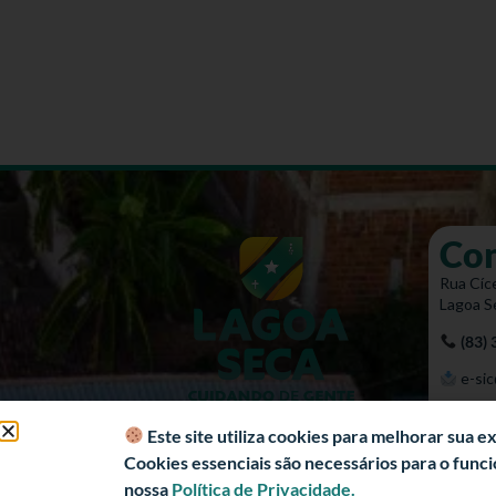
Co
Rua Cíce
Lagoa S
(83)
e-sic
Mapa 
Este site utiliza cookies para melhorar sua 
Cookies essenciais são necessários para o fun
nossa
Política de Privacidade.