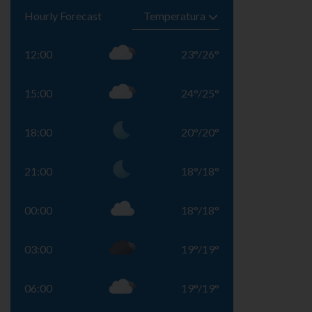
Hourly Forecast
12:00
23
°
/
26
°
15:00
24
°
/
25
°
18:00
20
°
/
20
°
21:00
18
°
/
18
°
00:00
18
°
/
18
°
03:00
19
°
/
19
°
06:00
19
°
/
19
°