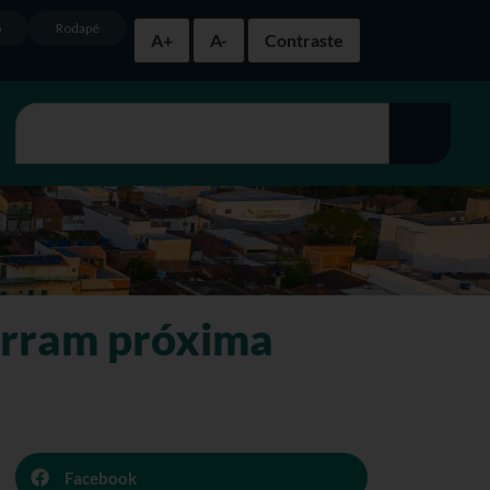
o
Rodapé
A+
A-
Contraste
erram próxima
Facebook