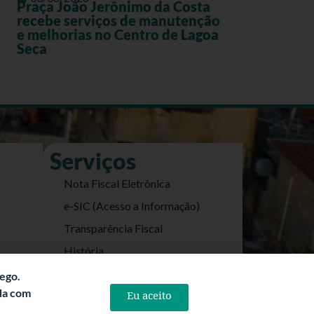
Praça João Jerônimo da Costa
recebe serviços de manutenção
e melhorias no Centro de Lagoa
Seca
Serviços
Nota Fiscal Eletrônica
e-SIC (Acesso a Informação)
Transparência Fiscal
História
Informações Turísticas
fego.
rda com
Eu aceito
Politica de Privacidade