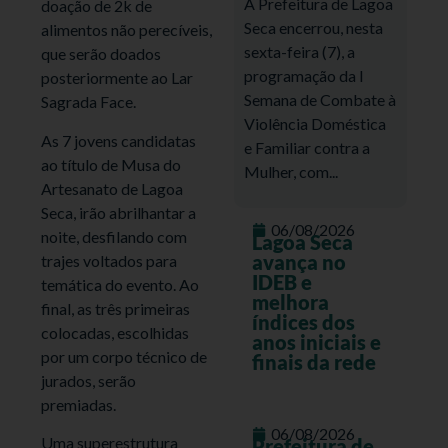
A Prefeitura de Lagoa
doação de 2k de
Seca encerrou, nesta
alimentos não perecíveis,
sexta-feira (7), a
que serão doados
programação da I
posteriormente ao Lar
Semana de Combate à
Sagrada Face.
Violência Doméstica
As 7 jovens candidatas
e Familiar contra a
ao título de Musa do
Mulher, com...
Artesanato de Lagoa
Seca, irão abrilhantar a
06/08/2026
noite, desfilando com
Lagoa Seca
avança no
trajes voltados para
IDEB e
temática do evento. Ao
melhora
final, as três primeiras
índices dos
colocadas, escolhidas
anos iniciais e
por um corpo técnico de
finais da rede
jurados, serão
premiadas.
06/08/2026
Uma superestrutura
Prefeitura de