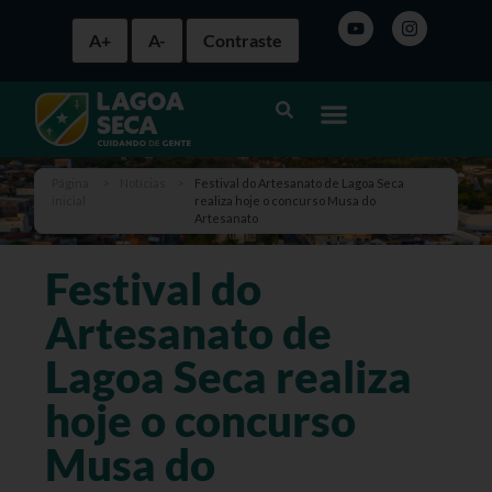
A+
A-
Contraste
Página
>
Notícias
>
Festival do Artesanato de Lagoa Seca
inicial
realiza hoje o concurso Musa do
Artesanato
Festival do
Artesanato de
Lagoa Seca realiza
hoje o concurso
Musa do