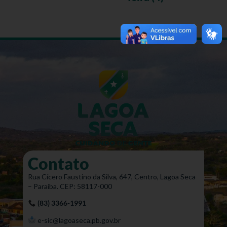
Contato
Rua Cícero Faustino da Silva, 647, Centro, Lagoa Seca
– Paraíba. CEP: 58117-000
(83) 3366-1991
e-sic@lagoaseca.pb.gov.br