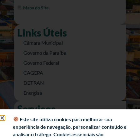
Mapa do Site
Links Úteis
Câmara Municipal
Governo da Paraíba
Governo Federal
CAGEPA
DETRAN
Energisa
Serviços
Nota Fiscal Eletrônica
Este site utiliza cookies para melhorar sua
experiência de navegação, personalizar conteúdo e
e-SIC (Acesso a Informação)
analisar o tráfego. Cookies essenciais são
Transparência Fiscal