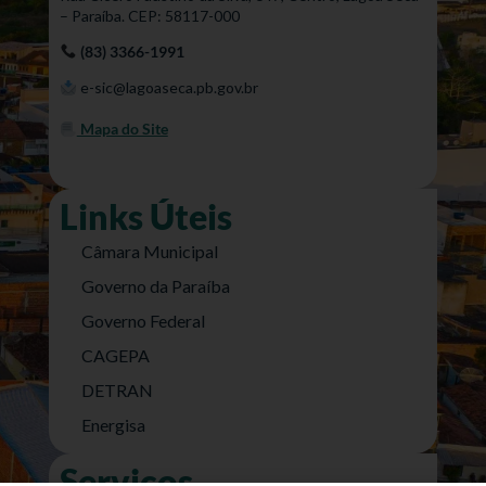
– Paraíba. CEP: 58117-000
(83) 3366-1991
e-sic@lagoaseca.pb.gov.br
Mapa do Site
Links Úteis
Câmara Municipal
Governo da Paraíba
Governo Federal
CAGEPA
DETRAN
Energisa
Serviços