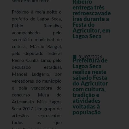
som de muito forró.
Ribeiro
entrega três
Próximo à meia noite o
retroescavade
iras durante a
prefeito de Lagoa Seca,
Festa do
Fábio Ramalho,
Agricultor, em
acompanhado pelo
Lagoa Seca
secretário municipal de
cultura, Márcio Rangel,
pelo deputado federal
31/07/2026
Prefeitura de
Pedro Cunha Lima, pelo
Lagoa Seca
deputado estadual,
realiza neste
Manoel Ludgério, por
sábado Festa
vereadores do município
do Agricultor
e pela vencedora do
com cultura,
tradição e
concurso Musa do
atividades
Artesanato Miss Lagoa
voltadas à
Seca 2017. Um grupo de
população
artesãos representou
todos os que