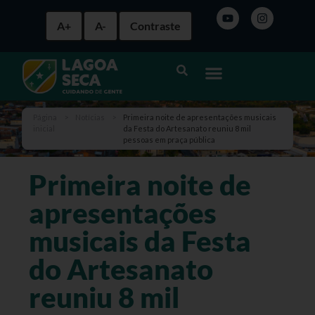
A+
A-
Contraste
Página
>
Notícias
>
Primeira noite de apresentações musicais
inicial
da Festa do Artesanato reuniu 8 mil
pessoas em praça pública
Primeira noite de
apresentações
musicais da Festa
do Artesanato
reuniu 8 mil