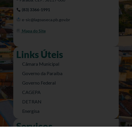
(83) 3366-1991
e-sic@lagoaseca.pb.gov.br
Mapa do Site
Links Úteis
Câmara Municipal
Governo da Paraíba
Governo Federal
CAGEPA
DETRAN
Energisa
Serviços