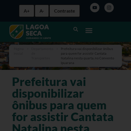
A+
A-
Contraste
Página
>
Departamento
>
Prefeitura vai disponibilizar ônibus
inicial
de
para quem for assistir Cantata
Transportes
Natalina nesta quarta, no Convento
Ipuarana
Prefeitura vai
disponibilizar
ônibus para quem
for assistir Cantata
Natalina nesta