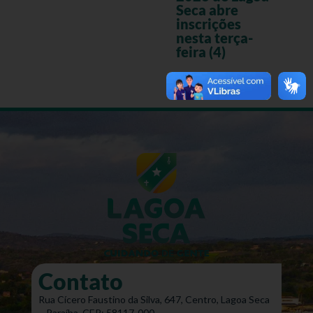
Seca abre
inscrições
nesta terça-
feira (4)
Contato
Rua Cícero Faustino da Silva, 647, Centro, Lagoa Seca
– Paraíba. CEP: 58117-000