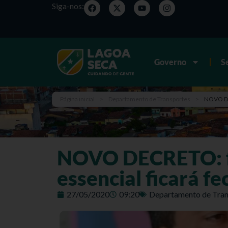
Siga-nos:
Governo
S
Página inicial
>
Departamento de Transportes
>
NOVO DEC
NOVO DECRETO: fe
essencial ficará f
27/05/2020
09:20
Departamento de Tran