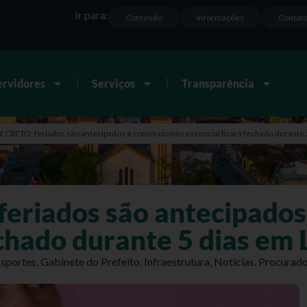
Ir para:
Conteúdo
Informações
Contat
ervidores
Serviços
Transparência
RETO: feriados são antecipados e comércio não essencial ficará fechado durante 
riados são antecipados 
echado durante 5 dias em
sportes
,
Gabinete do Prefeito
,
Infraestrutura
,
Notícias
,
Procurado