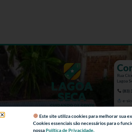
Co
Rua Cíce
Lagoa S
(83)
e-sic
Mapa 
Este site utiliza cookies para melhorar sua 
Cookies essenciais são necessários para o fun
nossa
Política de Privacidade.