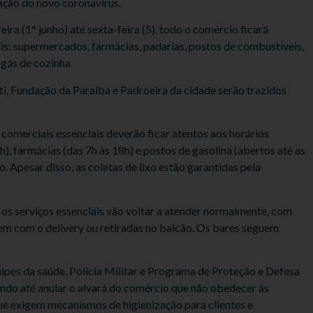
ação do novo coronavírus.
ira (1° junho) até sexta-feira (5), todo o comércio ficará
is: supermercados, farmácias, padarias, postos de combustíveis,
 gás de cozinha.
ti, Fundação da Paraíba e Padroeira da cidade serão trazidos
omerciais essenciais deverão ficar atentos aos horários
h), farmácias (das 7h às 18h) e postos de gasolina (abertos até as
. Apesar disso, as coletas de lixo estão garantidas pela
os serviços essenciais vão voltar a atender normalmente, com
em com o delivery ou retiradas no balcão. Os bares seguem
uipes da saúde, Polícia Militar e Programa de Proteção e Defesa
o até anular o alvará do comércio que não obedecer às
ue exigem mecanismos de higienização para clientes e