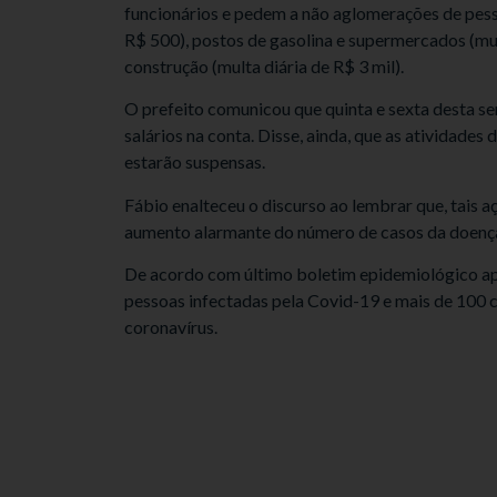
funcionários e pedem a não aglomerações de pesso
R$ 500), postos de gasolina e supermercados (mult
construção (multa diária de R$ 3 mil).
O prefeito comunicou que quinta e sexta desta se
salários na conta. Disse, ainda, que as atividades
estarão suspensas.
Fábio enalteceu o discurso ao lembrar que, tais a
aumento alarmante do número de casos da doença
De acordo com último boletim epidemiológico ap
pessoas infectadas pela Covid-19 e mais de 100 
coronavírus.