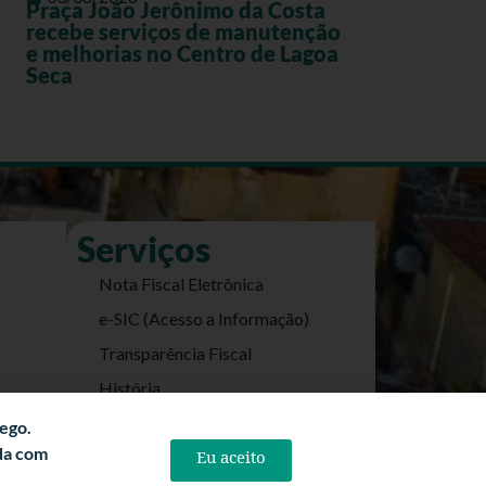
Praça João Jerônimo da Costa
recebe serviços de manutenção
e melhorias no Centro de Lagoa
Seca
Serviços
Nota Fiscal Eletrônica
e-SIC (Acesso a Informação)
Transparência Fiscal
História
Informações Turísticas
fego.
rda com
Eu aceito
Politica de Privacidade