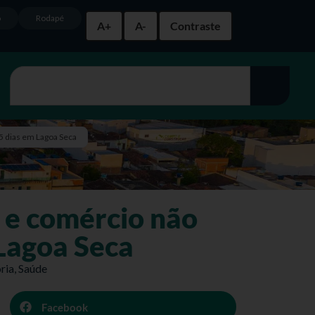
o
Rodapé
A+
A-
Contraste
5 dias em Lagoa Seca
e comércio não
 Lagoa Seca
ria
,
Saúde
Facebook