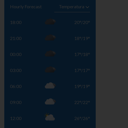
Hourly Forecast
18:00
20
°
/
20
°
21:00
18
°
/
19
°
00:00
17
°
/
18
°
03:00
17
°
/
17
°
06:00
19
°
/
19
°
09:00
22
°
/
22
°
12:00
26
°
/
26
°