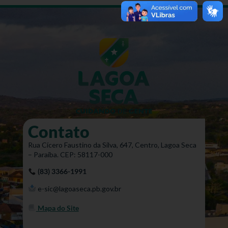
Contato
Rua Cícero Faustino da Silva, 647, Centro, Lagoa Seca
– Paraíba. CEP: 58117-000
(83) 3366-1991
e-sic@lagoaseca.pb.gov.br
Mapa do Site