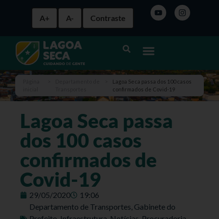
A+
A-
Contraste
Página
>
Departamento de
>
Lagoa Seca passa dos 100 casos
inicial
Transportes
confirmados de Covid-19
Lagoa Seca passa
dos 100 casos
confirmados de
Covid-19
29/05/2020
19:06
Departamento de Transportes
,
Gabinete do
Prefeito
,
Infraestrutura
,
Notícias
,
Procuradoria
,