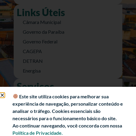
Links Úteis
Câmara Municipal
Governo da Paraíba
Governo Federal
CAGEPA
DETRAN
Energisa
Serviços
Nota Fiscal Eletrônica
Este site utiliza cookies para melhorar sua
experiência de navegação, personalizar conteúdo e
e-SIC (Acesso a Informação)
analisar o tráfego. Cookies essenciais são
Transparência Fiscal
necessários para o funcionamento básico do site.
História
Ao continuar navegando, você concorda com nossa
Política de Privacidade.
Informações Turísticas