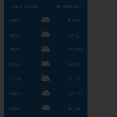
Hourly Forecast
09:00
20
°
/
23
°
12:00
23
°
/
25
°
15:00
25
°
/
25
°
18:00
20
°
/
20
°
21:00
18
°
/
18
°
00:00
17
°
/
17
°
03:00
18
°
/
18
°