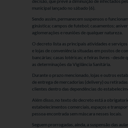
decisão, que prevê a diminuição de infectados pe
municipal lançado no sábado (6).
Sendo assim, permanecem suspensos o funcioname
ginástica; campos de futebol; casamentos; aniver
aglomerações e reuniões de qualquer natureza.
O decreto lista as principais atividades e serviç
e lojas de conveniência situadas em postos de com
bancárias; casas lotéricas; e feiras livres –desde
as determinações da Vigilância Sanitária.
Durante o prazo mencionado, lojas e outros esta
de entrega de mercadorias (delivery) ou retiradas
clientes dentro das dependências do estabelecim
Além disso, no texto do decreto está a obrigatori
estabelecimentos comerciais, espaços e transpo
pessoa encontrada sem máscara nesses locais.
Seguem prorrogadas, ainda, a suspensão das aulas 