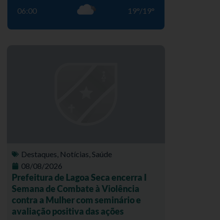
06:00
19
°
/
19
°
Destaques
,
Notícias
,
Saúde
08/08/2026
Prefeitura de Lagoa Seca encerra I
Semana de Combate à Violência
contra a Mulher com seminário e
avaliação positiva das ações