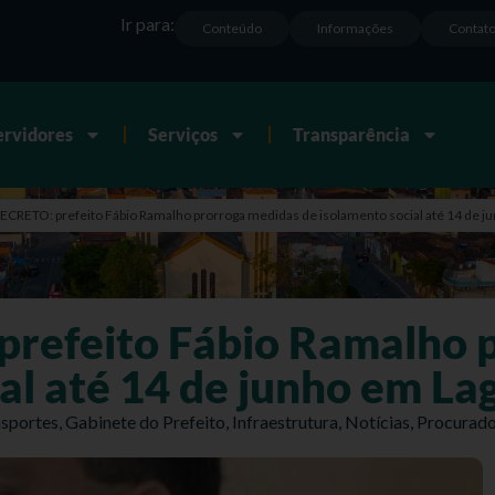
Ir para:
Conteúdo
Informações
Contat
ervidores
Serviços
Transparência
RETO: prefeito Fábio Ramalho prorroga medidas de isolamento social até 14 de j
efeito Fábio Ramalho p
al até 14 de junho em La
sportes
,
Gabinete do Prefeito
,
Infraestrutura
,
Notícias
,
Procurado