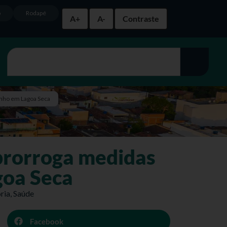
o
Rodapé
A+
A-
Contraste
unho em Lagoa Seca
rorroga medidas
goa Seca
ria
,
Saúde
Facebook