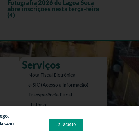
Fotografia 2026 de Lagoa Seca
abre inscrições nesta terça-feira
(4)
Serviços
Nota Fiscal Eletrônica
e-SIC (Acesso a Informação)
Transparência Fiscal
História
Informações Turísticas
fego.
rda com
Eu aceito
Politica de Privacidade