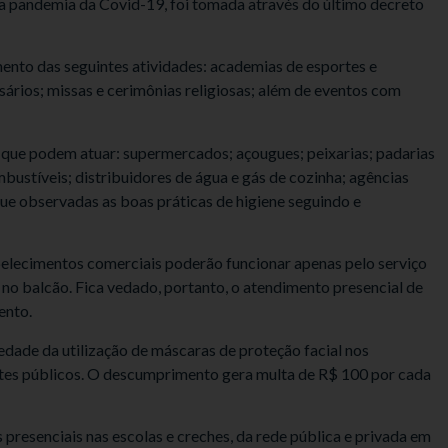
la pandemia da Covid-19, foi tomada através do último decreto
nto das seguintes atividades: academias de esportes e
sários; missas e cerimônias religiosas; além de eventos com
os que podem atuar: supermercados; açougues; peixarias; padarias
bustíveis; distribuidores de água e gás de cozinha; agências
 que observadas as boas práticas de higiene seguindo e
belecimentos comerciais poderão funcionar apenas pelo serviço
 no balcão. Fica vedado, portanto, o atendimento presencial de
ento.
edade da utilização de máscaras de proteção facial nos
rtes públicos. O descumprimento gera multa de R$ 100 por cada
presenciais nas escolas e creches, da rede pública e privada em