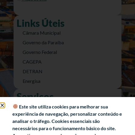
Links Úteis
Câmara Municipal
Governo da Paraíba
Governo Federal
CAGEPA
DETRAN
Energisa
Serviços
Nota Fiscal Eletrônica
Este site utiliza cookies para melhorar sua
experiência de navegação, personalizar conteúdo e
e-SIC (Acesso a Informação)
analisar o tráfego. Cookies essenciais são
Transparência Fiscal
necessários para o funcionamento básico do site.