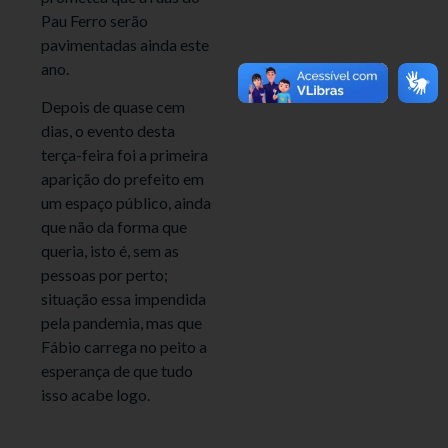
Pau Ferro serão
pavimentadas ainda este
ano.
Depois de quase cem
dias, o evento desta
terça-feira foi a primeira
aparição do prefeito em
um espaço público, ainda
que não da forma que
queria, isto é, sem as
pessoas por perto;
situação essa impendida
pela pandemia, mas que
Fábio carrega no peito a
esperança de que tudo
isso acabe logo.