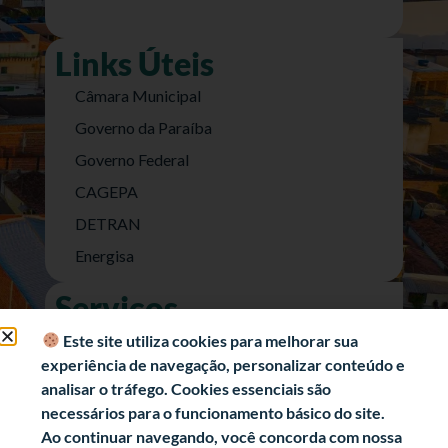
Links Úteis
Câmara Municipal
Governo da Paraíba
Governo Federal
CAGEPA
DETRAN
Energisa
Serviços
Nota Fiscal Eletrônica
Este site utiliza cookies para melhorar sua
experiência de navegação, personalizar conteúdo e
e-SIC (Acesso a Informação)
analisar o tráfego. Cookies essenciais são
Transparência Fiscal
necessários para o funcionamento básico do site.
História
Ao continuar navegando, você concorda com nossa