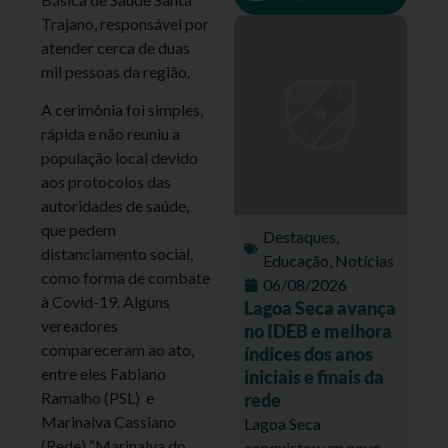
Trajano, responsável por
atender cerca de duas
mil pessoas da região.
A cerimônia foi simples,
rápida e não reuniu a
população local devido
aos protocolos das
autoridades de saúde,
que pedem
Destaques
,
distanciamento social,
Educação
,
Notícias
como forma de combate
06/08/2026
à Covid-19. Alguns
Lagoa Seca avança
vereadores
no IDEB e melhora
compareceram ao ato,
índices dos anos
entre eles Fabiano
iniciais e finais da
Ramalho (PSL) e
rede
Marinalva Cassiano
Lagoa Seca
(Rede) “Marinalva do
conquistou um novo