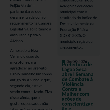
Feijão Verde” –
avanço na educação
parlamentares que
municipal com o
deram entrada com o
resultado do Índice de
requerimento na Câmara
Desenvolvimento da
Legislativa, solicitando a
Educação Básica
ambulância para o
(IDEB) 2025. O
Alvinho.
município registrou
crescimento...
A moradora Elza
Venâncio usou do
06/08/2026
microfone para
Prefeitura de
agradecer ao prefeito
Lagoa Seca
abre I Semana
Fábio Ramalho um sonho
de Combate à
antigo do Alvinho, e que,
Violência
segundo ela, estava
Contra a
sendo concretizado. Elza
Mulher com
disse, ainda, que os
ações de
conscientizaç
gestores passados não
ão e
‘olharam’ para o povoado