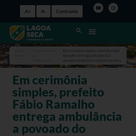
A+
A-
Contraste
Página
>
Departamento
>
Em cerimônia simples, prefeito Fábio
inicial
de
Ramalho entrega ambulância a
Transportes
povoado do Alvinho nesta terça-feira
Em cerimônia
simples, prefeito
Fábio Ramalho
entrega ambulância
a povoado do