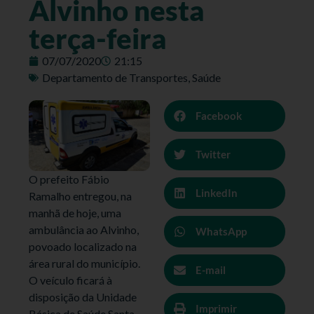
Alvinho nesta
terça-feira
07/07/2020
21:15
Departamento de Transportes
,
Saúde
Facebook
Twitter
O prefeito Fábio
LinkedIn
Ramalho entregou, na
manhã de hoje, uma
ambulância ao Alvinho,
WhatsApp
povoado localizado na
área rural do município.
E-mail
O veículo ficará à
disposição da Unidade
Imprimir
Básica de Saúde Santa