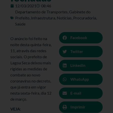
12/03/2021
08:46
Departamento de Transportes
,
Gabinete do
Prefeito
,
Infraestrutura
,
Notícias
,
Procuradoria
,
Saúde
Facebook
O anúncio foi feito na
noite desta quinta-feira,
11, através das redes
Twitter
sociais. O prefeito de
Lagoa Seca deixou mais
LinkedIn
rígidas as medidas de
combate ao novo
WhatsApp
coronavírus no decreto,
que já entra em vigor
nesta sexta-feira, dia 12
E-mail
de março.
Imprimir
VEJA
: