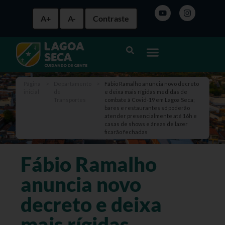
A+
A-
Contraste
Página
>
Departamento
>
Fábio Ramalho anuncia novo decreto
inicial
de
e deixa mais rígidas medidas de
Transportes
combate à Covid-19 em Lagoa Seca;
bares e restaurantes só poderão
atender presencialmente até 16h e
casas de shows e áreas de lazer
ficarão fechadas
Fábio Ramalho
anuncia novo
decreto e deixa
mais rígidas