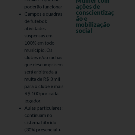
Mulher com
ações de
poderão funcionar;
conscientizaç
Campos e quadras
ão e
de futebol:
mobilização
atividades
social
suspensas em
100% em todo
município. Os
clubes e/ou rachas
que descumprirem
será arbitrada a
multa de R$ 3 mil
para o clube e mais
R$ 100 por cada
jogador.
Aulas particulares:
continuam no
sistema híbrido
(30% presencial +