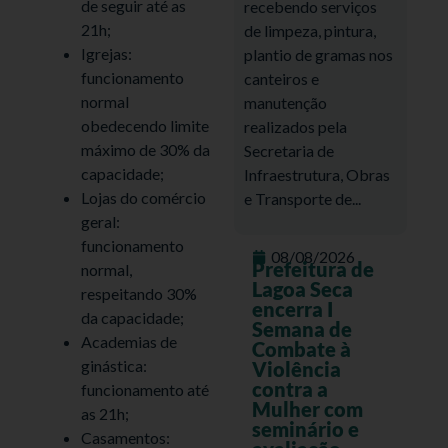
de seguir até as
recebendo serviços
21h;
de limpeza, pintura,
Igrejas:
plantio de gramas nos
funcionamento
canteiros e
normal
manutenção
obedecendo limite
realizados pela
máximo de 30% da
Secretaria de
capacidade;
Infraestrutura, Obras
Lojas do comércio
e Transporte de...
geral:
funcionamento
08/08/2026
Prefeitura de
normal,
Lagoa Seca
respeitando 30%
encerra I
da capacidade;
Semana de
Academias de
Combate à
ginástica:
Violência
contra a
funcionamento até
Mulher com
as 21h;
seminário e
Casamentos: