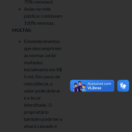
70% remotas);
Aulas na rede
pública: continuam
100% remotas;
MULTAS
:
Estabelecimentos
que descumprirem
as normas serão
multados
inicialmente em R$
5 mil. Em casos de
reincidência, o
valor pode dobrar
e o local
interditado. O
proprietário
também pode ter o
alvará cassado e