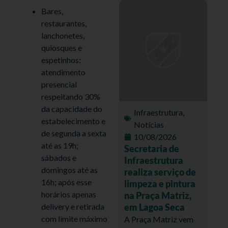
Bares,
restaurantes,
lanchonetes,
quiosques e
espetinhos:
atendimento
presencial
respeitando 30%
da capacidade do
Infraestrutura
,
estabelecimento e
Notícias
de segunda a sexta
10/08/2026
até as 19h;
Secretaria de
sábados e
Infraestrutura
domingos até as
realiza serviço de
16h; após esse
limpeza e pintura
horários apenas
na Praça Matriz,
em Lagoa Seca
delivery e retirada
com limite máximo
A Praça Matriz vem