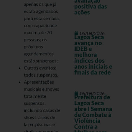
avaliação
apenas os que já
positiva das
estão agendados
ações
para esta semana,
com capacidade
máxima de 70
06/08/2026
Lagoa Seca
pessoas; os
avança no
próximos
IDEB e
agendamentos
melhora
índices dos
estão suspensos;
anos iniciais e
Outros eventos:
finais da rede
todos suspensos.
Apresentações
musicais e shows:
06/08/2026
totalmente
Prefeitura de
Lagoa Seca
suspensos,
abre I Semana
incluindo casas de
de Combate à
shows, áreas de
Violência
lazer, piscinas e
Contra a
similares que não