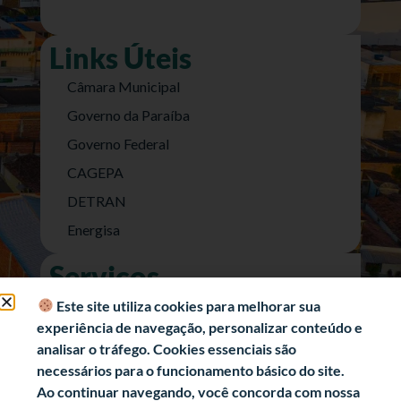
Links Úteis
Câmara Municipal
Governo da Paraíba
Governo Federal
CAGEPA
DETRAN
Energisa
Serviços
Nota Fiscal Eletrônica
Este site utiliza cookies para melhorar sua
experiência de navegação, personalizar conteúdo e
e-SIC (Acesso a Informação)
analisar o tráfego. Cookies essenciais são
Transparência Fiscal
necessários para o funcionamento básico do site.
História
Ao continuar navegando, você concorda com nossa