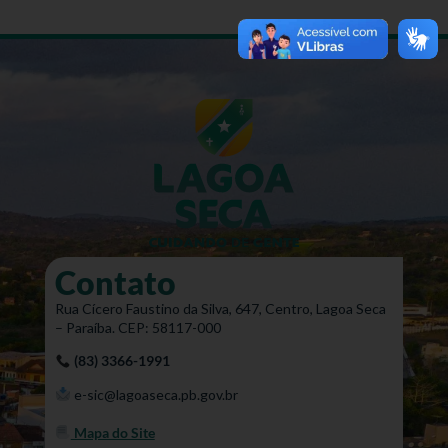
Contato
Rua Cícero Faustino da Silva, 647, Centro, Lagoa Seca
– Paraíba. CEP: 58117-000
(83) 3366-1991
e-sic@lagoaseca.pb.gov.br
Mapa do Site