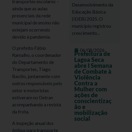
transportes escolares –
Desenvolvimento da
ainda que as aulas
Educação Básica
presenciais da rede
(IDEB) 2025. O
municipal de ensino não
município registrou
estejam ocorrendo
crescimento...
devido à pandemia.
O prefeito Fábio
06/08/2026
Prefeitura de
Ramalho, o coordenador
Lagoa Seca
do Departamento de
abre I Semana
Transportes, Tiago
de Combate à
Basílio, juntamente com
Violência
Contra a
outros responsáveis pelo
Mulher com
setor e motoristas
ações de
estiveram no Detran
conscientizaç
acompanhando a revista
ão e
da frota.
mobilização
social
A inspeção anual dos
ônibus para transporte