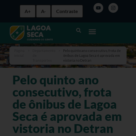
A+
A-
Contraste
Página
>
Departamento
>
Pelo quinto ano consecutivo, frota de
inicial
de
ônibus de Lagoa Seca é aprovada em
Transportes
vistoria no Detran
Pelo quinto ano
consecutivo, frota
de ônibus de Lagoa
Seca é aprovada em
vistoria no Detran