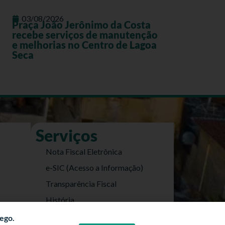
03/08/2026
Praça João Jerônimo da Costa
recebe serviços de manutenção
e melhorias no Centro de Lagoa
Seca
Serviços
Nota Fiscal Eletrônica
e-SIC (Acesso a Informação)
Transparência Fiscal
História
Informações Turísticas
fego.