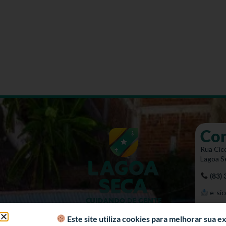
Co
Rua Cíce
Lagoa S
(83)
e-sic
Mapa 
Este site utiliza cookies para melhorar sua 