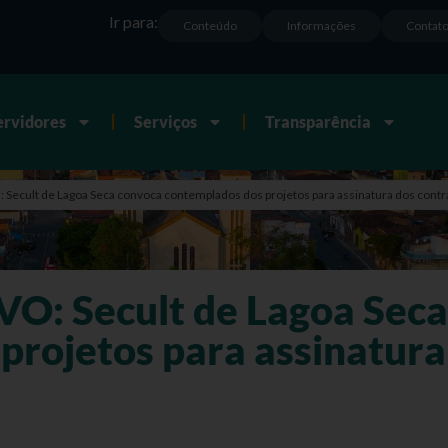
Ir para:
Conteúdo
Informações
Contat
ervidores
Serviços
Transparência
ecult de Lagoa Seca convoca contemplados dos projetos para assinatura dos contrat
O: Secult de Lagoa Seca
projetos para assinatura