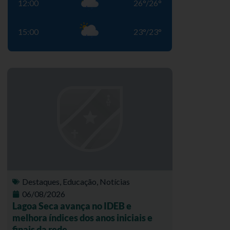
12:00
26
°
/
26
°
15:00
23
°
/
23
°
Destaques
,
Educação
,
Notícias
06/08/2026
Lagoa Seca avança no IDEB e
melhora índices dos anos iniciais e
finais da rede