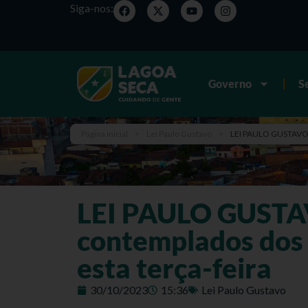
Siga-nos:
Governo
S
Página inicial
>
Lei Paulo Gustavo
>
LEI PAULO GUSTAVO: S
LEI PAULO GUSTAV
contemplados dos 
esta terça-feira
30/10/2023
15:36
Lei Paulo Gustavo