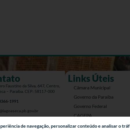
ntato
Links Úteis
ro Faustino da Silva, 647, Centro,
Câmara Municipal
eca – Paraíba. CEP: 58117-000
Governo da Paraíba
 3366-1991
Governo Federal
@lagoaseca.pb.gov.br
CAGEPA
do Site
DETRAN
experiência de navegação, personalizar conteúdo e analisar o trá