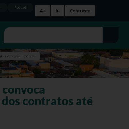
o
Rodapé
A+
A-
Contraste
os até esta terça-feira
 convoca
 dos contratos até