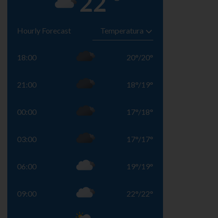
22
Hourly Forecast
18:00
20
°
/
20
°
21:00
18
°
/
19
°
00:00
17
°
/
18
°
03:00
17
°
/
17
°
06:00
19
°
/
19
°
09:00
22
°
/
22
°