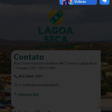
Contato
Rua Cícero Faustino da Silva, 647, Centro, Lagoa Seca
– Paraíba. CEP: 58117-000
(83) 3366-1991
e-sic@lagoaseca.pb.gov.br
Mapa do Site