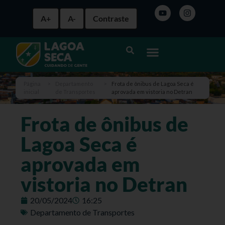
A+
A-
Contraste
Página
>
Departamento
>
Frota de ônibus de Lagoa Seca é
inicial
de Transportes
aprovada em vistoria no Detran
Frota de ônibus de
Lagoa Seca é
aprovada em
vistoria no Detran
20/05/2024
16:25
Departamento de Transportes