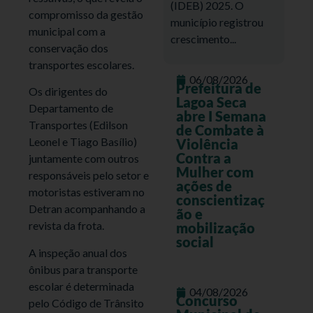
(IDEB) 2025. O
compromisso da gestão
município registrou
municipal com a
crescimento...
conservação dos
transportes escolares.
06/08/2026
Prefeitura de
Os dirigentes do
Lagoa Seca
Departamento de
abre I Semana
Transportes (Edilson
de Combate à
Leonel e Tiago Basílio)
Violência
Contra a
juntamente com outros
Mulher com
responsáveis pelo setor e
ações de
motoristas estiveram no
conscientizaç
Detran acompanhando a
ão e
revista da frota.
mobilização
social
A inspeção anual dos
ônibus para transporte
escolar é determinada
04/08/2026
Concurso
pelo Código de Trânsito