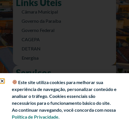
Links Úteis
Câmara Municipal
Governo da Paraíba
Governo Federal
CAGEPA
DETRAN
Energisa
Serviços
Nota Fiscal Eletrônica
Este site utiliza cookies para melhorar sua
experiência de navegação, personalizar conteúdo e
e-SIC (Acesso a Informação)
analisar o tráfego. Cookies essenciais são
Transparência Fiscal
necessários para o funcionamento básico do site.
História
Ao continuar navegando, você concorda com nossa
Política de Privacidade.
Informações Turísticas
Politica de Privacidade