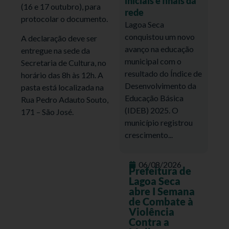
iniciais e finais da
(16 e 17 outubro), para
rede
protocolar o documento.
Lagoa Seca
conquistou um novo
A declaração deve ser
avanço na educação
entregue na sede da
municipal com o
Secretaria de Cultura, no
resultado do Índice de
horário das 8h às 12h. A
Desenvolvimento da
pasta está localizada na
Educação Básica
Rua Pedro Adauto Souto,
(IDEB) 2025. O
171 – São José.
município registrou
crescimento...
06/08/2026
Prefeitura de
Lagoa Seca
abre I Semana
de Combate à
Violência
Contra a