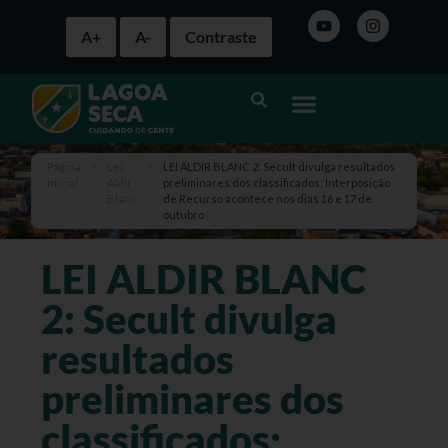
A+
A-
Contraste
Página
>
Lei
>
LEI ALDIR BLANC 2: Secult divulga resultados
inicial
Aldir
preliminares dos classificados; Interposição
Blanc
de Recurso acontece nos dias 16 e 17 de
outubro
LEI ALDIR BLANC
2: Secult divulga
resultados
preliminares dos
classificados;