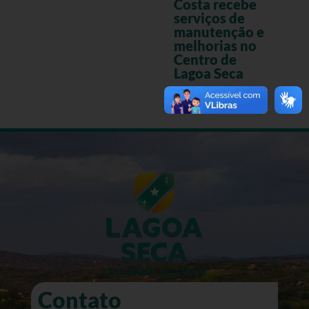
Costa recebe
serviços de
manutenção e
melhorias no
Centro de
Lagoa Seca
Contato