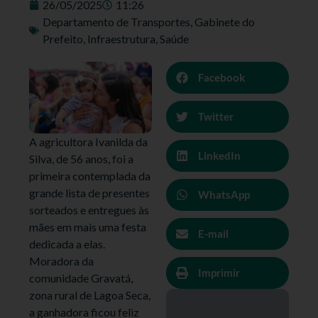
26/05/2025
11:26
Departamento de Transportes
,
Gabinete do
Prefeito
,
Infraestrutura
,
Saúde
Facebook
Twitter
A agricultora Ivanilda da
LinkedIn
Silva, de 56 anos, foi a
primeira contemplada da
grande lista de presentes
WhatsApp
sorteados e entregues às
mães em mais uma festa
E-mail
dedicada a elas.
Moradora da
Imprimir
comunidade Gravatá,
zona rural de Lagoa Seca,
a ganhadora ficou feliz