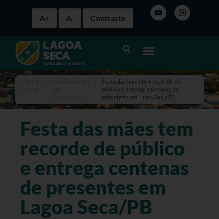
A+
A-
Contraste
Página
>
Departamento
>
Festa das mães tem recorde de
inicial
de
público e entrega centenas de
Transportes
presentes em Lagoa Seca/PB
Festa das mães tem
recorde de público
e entrega centenas
de presentes em
Lagoa Seca/PB