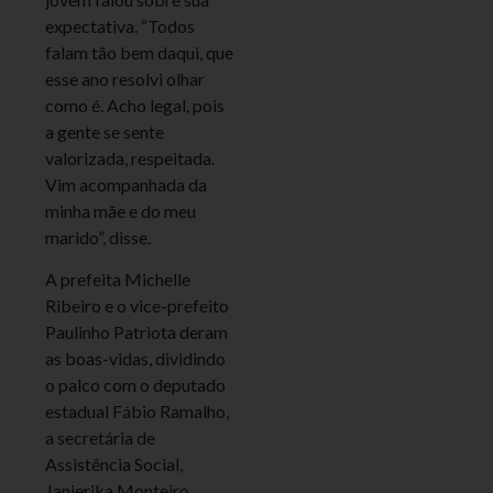
expectativa. “Todos
falam tão bem daqui, que
esse ano resolvi olhar
como é. Acho legal, pois
a gente se sente
valorizada, respeitada.
Vim acompanhada da
minha mãe e do meu
marido”, disse.
A prefeita Michelle
Ribeiro e o vice-prefeito
Paulinho Patriota deram
as boas-vidas, dividindo
o palco com o deputado
estadual Fábio Ramalho,
a secretária de
Assistência Social,
Janierika Monteiro,