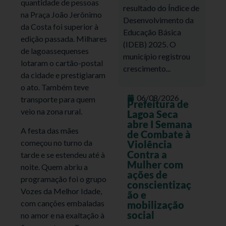
quantidade de pessoas
resultado do Índice de
na Praça João Jerônimo
Desenvolvimento da
da Costa foi superior à
Educação Básica
edição passada. Milhares
(IDEB) 2025. O
de lagoassequenses
município registrou
lotaram o cartão-postal
crescimento...
da cidade e prestigiaram
o ato. Também teve
06/08/2026
transporte para quem
Prefeitura de
veio na zona rural.
Lagoa Seca
abre I Semana
A festa das mães
de Combate à
começou no turno da
Violência
Contra a
tarde e se estendeu até à
Mulher com
noite. Quem abriu a
ações de
programação foi o grupo
conscientizaç
Vozes da Melhor Idade,
ão e
com canções embaladas
mobilização
social
no amor e na exaltação à