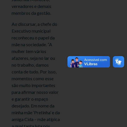
vereadores e demais
membros da gestão.
Ao discursar, a chefe do
Executivo municipal
reconheceu o papel da
mãe na sociedade. “A
mulher tem vários
afazeres, seja no lar ou
no trabalho, damos
conta de tudo. Por isso,
momentos como esse
são muito importantes
para afirmar nosso valor
e garantir o espaço
desejado. Em nome da
minha mãe ‘Pretinha’ e da
amiga Cida – mãe atípica
a qual tanta luta pós