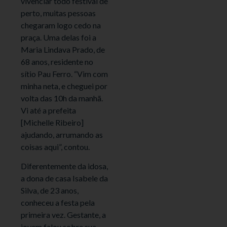
vivenciar todo festival de
perto, muitas pessoas
chegaram logo cedo na
praça. Uma delas foi a
Maria Lindava Prado, de
68 anos, residente no
sítio Pau Ferro. “Vim com
minha neta, e cheguei por
volta das 10h da manhã.
Vi até a prefeita
[Michelle Ribeiro]
ajudando, arrumando as
coisas aqui”, contou.
Diferentemente da idosa,
a dona de casa Isabele da
Silva, de 23 anos,
conheceu a festa pela
primeira vez. Gestante, a
jovem falou sobre sua