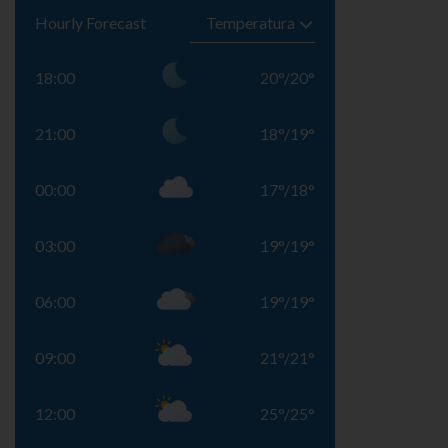
Hourly Forecast
18:00
20
°
/
20
°
21:00
18
°
/
19
°
00:00
17
°
/
18
°
03:00
19
°
/
19
°
06:00
19
°
/
19
°
09:00
21
°
/
21
°
12:00
25
°
/
25
°