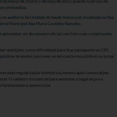
 20 de março de 2020 e 5 de maio de 2023, quando o serviço de
vo coronavírus.
 no auditório da Unidade de Saúde Inácia Leal, localizada na Rua
 Geral Municipal Ana Maria Coutinho Ramalho.
deve apresentar um documento oficial com foto e um comprovante
r restrições, como dificuldade para tirar passaporte ou CPF,
 públicas de ensino, inscrever-se em concursos públicos ou tomar
tores pela regularização biométrica, mesmo após convocações
oral. O cadastro é essencial para aumentar a segurança e a
 e fortalecendo a democracia.