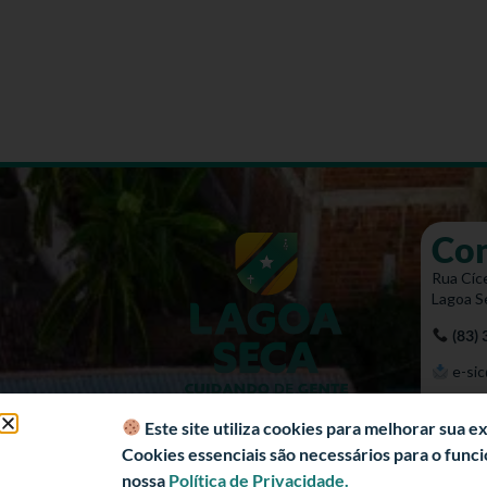
Co
Rua Cíce
Lagoa S
(83)
e-sic
Mapa 
Este site utiliza cookies para melhorar sua 
Cookies essenciais são necessários para o fun
nossa
Política de Privacidade.