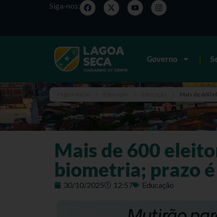
Siga-nos:
Governo
S
Página inicial
>
Educação
>
Educação
>
Mais de 600 el
Mais de 600 eleit
biometria; prazo é
30/10/2025
12:57
Educação