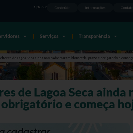
Ir para:
Conteúdo
Informações
Contat
ervidores
Serviços
Transparência
eitores de Lagoa Seca ainda não cadastraram biometria; prazo é obrigatório e começ
ores de Lagoa Seca ainda
 obrigatório e começa ho