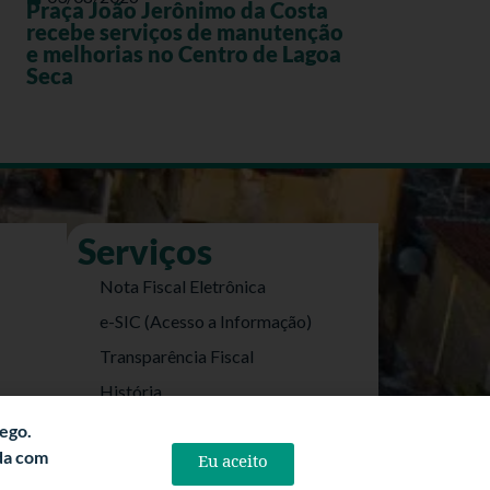
Praça João Jerônimo da Costa
recebe serviços de manutenção
e melhorias no Centro de Lagoa
Seca
Serviços
Nota Fiscal Eletrônica
e-SIC (Acesso a Informação)
Transparência Fiscal
História
Informações Turísticas
fego.
rda com
Eu aceito
Politica de Privacidade