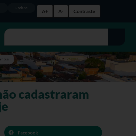
o
Rodapé
A+
A-
Contraste
a hoje
 não cadastraram
je
Facebook