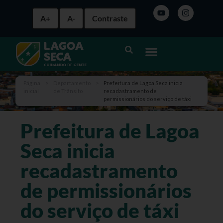
A+
A-
Contraste
Página
>
Departamento
>
Prefeitura de Lagoa Seca inicia
inicial
de Trânsito
recadastramento de
permissionários do serviço de táxi
Prefeitura de Lagoa
Seca inicia
recadastramento
de permissionários
do serviço de táxi