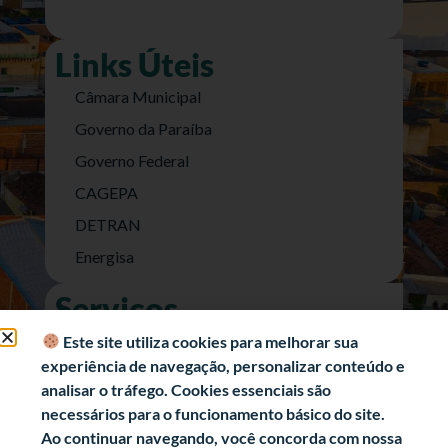
Links Úteis
Câmara Municipal
Governo da Paraíba
Governo Federal
CAGEPA
DETRAN
Energisa
Serviços
Nota Fiscal Eletrônica
Este site utiliza cookies para melhorar sua
experiência de navegação, personalizar conteúdo e
e-SIC (Acesso a Informação)
analisar o tráfego. Cookies essenciais são
Transparência Fiscal
necessários para o funcionamento básico do site.
História
Ao continuar navegando, você concorda com nossa