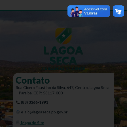
Contato
Rua Cícero Faustino da Silva, 647, Centro, Lagoa Seca
– Paraíba. CEP: 58117-000
(83) 3366-1991
e-sic@lagoaseca.pb.gov.br
Mapa do Site