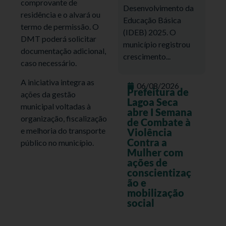
comprovante de
Desenvolvimento da
residência e o alvará ou
Educação Básica
termo de permissão. O
(IDEB) 2025. O
DMT poderá solicitar
município registrou
documentação adicional,
crescimento...
caso necessário.
A iniciativa integra as
06/08/2026
Prefeitura de
ações da gestão
Lagoa Seca
municipal voltadas à
abre I Semana
organização, fiscalização
de Combate à
e melhoria do transporte
Violência
Contra a
público no município.
Mulher com
ações de
conscientizaç
ão e
mobilização
social