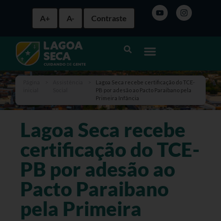
A+
A-
Contraste
Página
>
Assistência
>
Lagoa Seca recebe certificação do TCE-
inicial
Social
PB por adesão ao Pacto Paraibano pela
Primeira Infância
Lagoa Seca recebe
certificação do TCE-
PB por adesão ao
Pacto Paraibano
pela Primeira