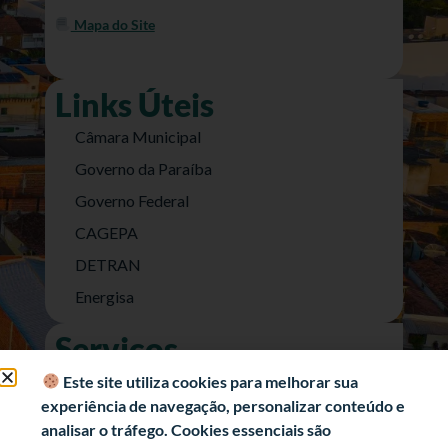
Mapa do Site
Links Úteis
Câmara Municipal
Governo da Paraíba
Governo Federal
CAGEPA
DETRAN
Energisa
Serviços
Nota Fiscal Eletrônica
Este site utiliza cookies para melhorar sua
experiência de navegação, personalizar conteúdo e
e-SIC (Acesso a Informação)
analisar o tráfego. Cookies essenciais são
Transparência Fiscal