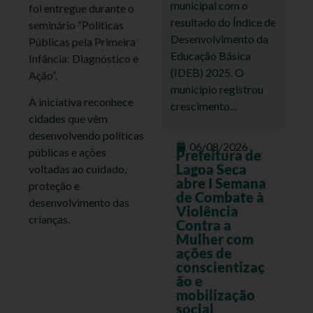
municipal com o
foi entregue durante o
resultado do Índice de
seminário “Políticas
Desenvolvimento da
Públicas pela Primeira
Educação Básica
Infância: Diagnóstico e
(IDEB) 2025. O
Ação”.
município registrou
A iniciativa reconhece
crescimento...
cidades que vêm
desenvolvendo políticas
06/08/2026
públicas e ações
Prefeitura de
Lagoa Seca
voltadas ao cuidado,
abre I Semana
proteção e
de Combate à
desenvolvimento das
Violência
crianças.
Contra a
Mulher com
ações de
conscientizaç
ão e
mobilização
social