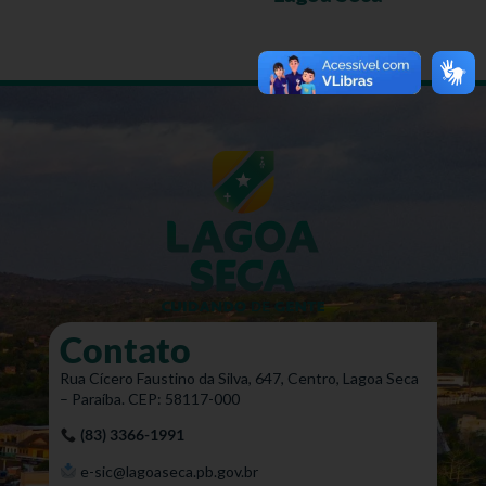
Contato
Rua Cícero Faustino da Silva, 647, Centro, Lagoa Seca
– Paraíba. CEP: 58117-000
(83) 3366-1991
e-sic@lagoaseca.pb.gov.br