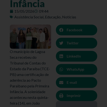
Infância
15/05/2026
09:44
Assistência Social
,
Educação
,
Notícias
Facebook
Twitter
O município de Lagoa
LinkedIn
Seca recebeu do
Tribunal de Contas do
Estado da Paraíba (TCE-
WhatsApp
PB) uma certificação de
aderência ao Pacto
E-mail
Paraibano pela Primeira
Infância. A solenidade
Imprimir
aconteceu nesta quinta-
feira (14), em João