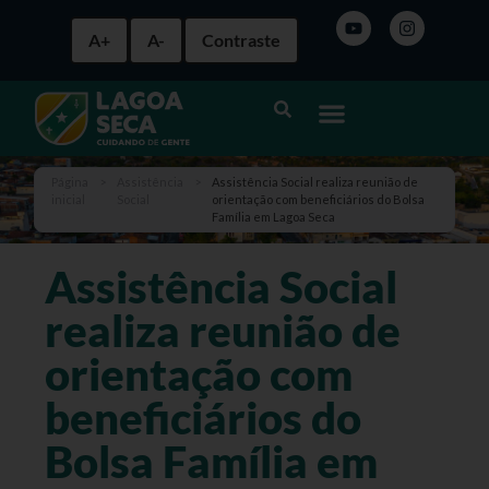
A+
A-
Contraste
Página
>
Assistência
>
Assistência Social realiza reunião de
inicial
Social
orientação com beneficiários do Bolsa
Família em Lagoa Seca
Assistência Social
realiza reunião de
orientação com
beneficiários do
Bolsa Família em