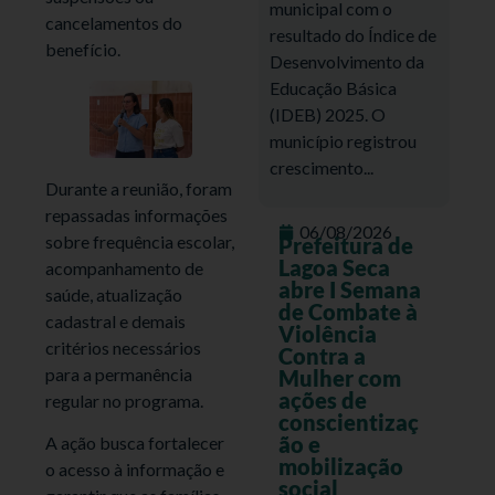
municipal com o
cancelamentos do
resultado do Índice de
benefício.
Desenvolvimento da
Educação Básica
(IDEB) 2025. O
município registrou
crescimento...
Durante a reunião, foram
repassadas informações
06/08/2026
sobre frequência escolar,
Prefeitura de
Lagoa Seca
acompanhamento de
abre I Semana
saúde, atualização
de Combate à
cadastral e demais
Violência
critérios necessários
Contra a
para a permanência
Mulher com
ações de
regular no programa.
conscientizaç
ão e
A ação busca fortalecer
mobilização
o acesso à informação e
social