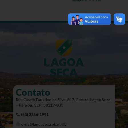
Contato
Rua Cícero Faustino da Silva, 647, Centro, Lagoa Seca
– Paraíba. CEP: 58117-000
(83) 3366-1991
e-sic@lagoaseca.pb.gov.br