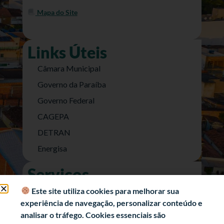
Mapa do Site
Links Úteis
Câmara Municipal
Governo da Paraíba
Governo Federal
CAGEPA
DETRAN
Energisa
Serviços
Nota Fiscal Eletrônica
Este site utiliza cookies para melhorar sua
experiência de navegação, personalizar conteúdo e
e-SIC (Acesso a Informação)
analisar o tráfego. Cookies essenciais são
Transparência Fiscal